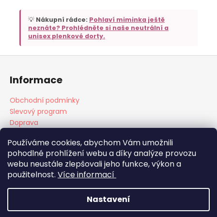
💡
Nákupní rádce:
Pohlaví miminka ještě
neznáte? Prohlédněte si naše neutrální a
unisex plenkové dorty.
Z
á
Informace
p
a
Obchodní podmínky
t
Slevový program
í
Doprava
Platba
Používáme cookies, abychom Vám umožnili
pohodlné prohlížení webu a díky analýze provozu
webu neustále zlepšovali jeho funkce, výkon a
Doprava
Platba
použitelnost.
Více informací
Nastavení
Vytvořil Shoptet