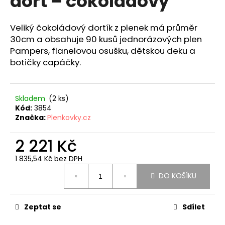
dort – čokoládový
č
z
u
5
j
hvězdiček.
Veliký čokoládový dortík z plenek má průměr
e
30cm a obsahuje 90 kusů jednorázových plen
m
Pampers, flanelovou osušku, dětskou deku a
e
botičky capáčky.
JEDNOPATROVÝ
PLENKOVÝ
Skladem
(
2 ks
)
DORT
Kód:
3854
PRO
Značka:
Plenkovky.cz
KLUKY
-
TMAVĚ
2 221 Kč
MODRÝ
1 835,54 Kč bez DPH
834
Kč
Měrná
DO KOŠÍKU
cena:
Zeptat se
Sdílet