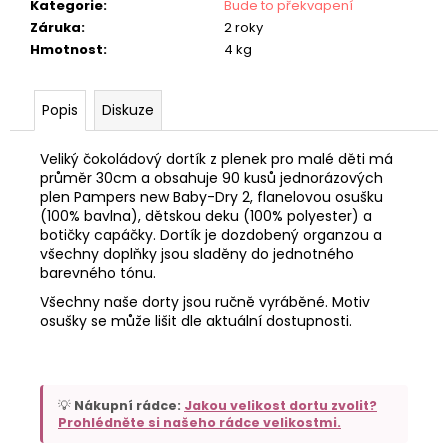
Kategorie
:
Bude to překvapení
Záruka
:
2 roky
Hmotnost
:
4 kg
Popis
Diskuze
Veliký čokoládový dortík z plenek pro malé děti má
průměr 30cm a obsahuje 90 kusů jednorázových
plen Pampers new Baby-Dry 2, flanelovou osušku
(100% bavlna), dětskou deku (100% polyester) a
botičky capáčky. Dortík je dozdobený organzou a
všechny doplňky jsou sladěny do jednotného
barevného tónu.
Všechny naše dorty jsou ručně vyráběné. Motiv
osušky se může lišit dle aktuální dostupnosti.
💡
Nákupní rádce:
Jakou velikost dortu zvolit?
Prohlédněte si našeho rádce velikostmi.