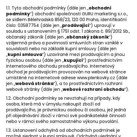
a
1.1. Tyto obchodní podmínky (dále jen „
obchodní
j
podmínky
“) obchodní společnosti GURU marketing s.r.o.,
se sídlem Bělehradská 858/23, 120 00 Praha, identifikační
í
číslo: 03587754 (dále jen „
prodávající
“) upravují v
t
souladu s ustanovením § 1751 odst. 1 zákona č. 89/2012 Sb.,
občanský zákoník (dále jen „
občanský zákoník
“)
?
vzájemná práva a povinnosti smluvních stran vzniklé v
souvislosti nebo na základě kupní smlouvy (dále jen
„
kupní smlouva
“) uzavírané mezi prodávajícím a jinou
fyzickou osobou (dále jen „
kupující
“) prostřednictvím
internetového obchodu prodávajícího. Internetový
HLEDAT
obchod je prodávajícím provozován na webové stránce
umístěné na internetové adrese www.plenkovky.cz (dále
jen „
webová stránka
“), a to prostřednictvím rozhraní
webové stránky (dále jen „
webové rozhraní obchodu
“).
D
1.2. Obchodní podmínky se nevztahují na případy, kdy
o
osoba, která má v úmyslu nakoupit zboží od
prodávajícího, je právnickou osobou či osobou, jež jedná
p
při objednávání zboží v rámci své podnikatelské činnosti
o
nebo v rámci svého samostatného výkonu povolání.
r
u
1.3. Ustanovení odchylná od obchodních podmínek je
možné sjednat v kupní smlouvě. Odchylná ujednání v