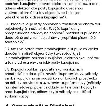
obdržení kupujícímu potvrdí elektronickou poštou, a to na
adresu elektronické pošty kupujícího uvedenou
v uživatelském účtu či v objednávce (dále jen
„
elektronická adresa kupujícího
“).
3.6. Prodávající je vždy oprávněn v závislosti na charakteru
objednávky (množství zboží, výše kupní ceny,
předpokládané náklady na dopravu) požádat kupujícího o
dodatečné potvrzení objednávky (například písemně či
telefonicky).
3.7. Smluvní vztah mezi prodávajícím a kupujícím vzniká
doručením přijetí objednávky (akceptací), jež
je prodávajícím zasláno kupujícímu elektronickou poštou,
a to na adresu elektronické pošty kupujícího.
3.8. Kupující souhlasí s použitím komunikačních
prostředků na dálku při uzavírání kupní smlouvy. Náklady
vzniklé kupujícímu při použití komunikačních prostředků
na dálku v souvislosti s uzavřením kupní smlouvy (náklady
na internetové připojení, náklady na telefonní hovory) si
hradí kupující sám, přičemž tyto náklady se neliší od
základní sazby.