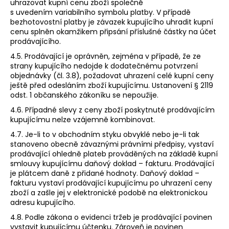
uhrazovat kupní cenu zboží společně
s uvedením variabilního symbolu platby. V případě
bezhotovostní platby je závazek kupujícího uhradit kupní
cenu splněn okamžikem připsání příslušné částky na účet
prodávajícího.
4.5. Prodávající je oprávněn, zejména v případě, že ze
strany kupujícího nedojde k dodatečnému potvrzení
objednávky (čl. 3.8), požadovat uhrazení celé kupní ceny
ještě před odesláním zboží kupujícímu. Ustanovení § 2119
odst. 1 občanského zákoníku se nepoužije.
4.6. Případné slevy z ceny zboží poskytnuté prodávajícím
kupujícímu nelze vzájemně kombinovat.
4.7. Je-li to v obchodním styku obvyklé nebo je-li tak
stanoveno obecně závaznými právními předpisy, vystaví
prodávající ohledně plateb prováděných na základě kupní
smlouvy kupujícímu daňový doklad – fakturu. Prodávající
je plátcem daně z přidané hodnoty. Daňový doklad –
fakturu vystaví prodávající kupujícímu po uhrazení ceny
zboží a zašle jej v elektronické podobě na elektronickou
adresu kupujícího.
4.8. Podle zákona o evidenci tržeb je prodávající povinen
vystavit kupujícímu účtenku. Zároveň je povinen