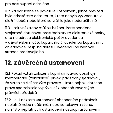
pro odstoupení odesláno.
11.2. Za doručené se považuje i oznámení, jehož převzetí
bylo adresátem odmítnuto, které nebylo vyzvednuto v
úložní době, nebo které se vrátilo jako nedoručitelné.
11.3. Smluvní strany můžou běžnou korespondenci
vzájemně doručovat prostřednictvím elektronické pošty,
a to na adresu elektronické pošty uvedenou
v uživatelském účtu kupujícího či uvedenou kupujícím v
objednávce, resp. na adresu uvedenou na webové
stránce prodávajícího.
12. Závěrečná ustanovení
12.1. Pokud vztah založený kupní smlouvou obsahuje
mezinárodní (zahraniční) prvek, pak strany sjednávají,
že vztah se řídí českým právem. Tímto nejsou dotčena
práva spotřebitele vyplývající z obecně závazných
právních předpisů.
12.2. Je-li některé ustanovení obchodních podmínek
neplatné nebo neúčinné, nebo se takovým stane,
namísto neplatných ustanovení nastoupí ustanovení,