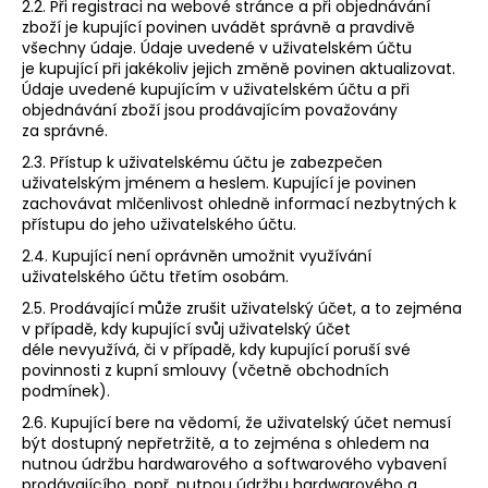
2.2. Při registraci na webové stránce a při objednávání
zboží je kupující povinen uvádět správně a pravdivě
všechny údaje. Údaje uvedené v uživatelském účtu
je kupující při jakékoliv jejich změně povinen aktualizovat.
Údaje uvedené kupujícím v uživatelském účtu a při
objednávání zboží jsou prodávajícím považovány
za správné.
2.3. Přístup k uživatelskému účtu je zabezpečen
uživatelským jménem a heslem. Kupující je povinen
zachovávat mlčenlivost ohledně informací nezbytných k
přístupu do jeho uživatelského účtu.
2.4. Kupující není oprávněn umožnit využívání
uživatelského účtu třetím osobám.
2.5. Prodávající může zrušit uživatelský účet, a to zejména
v případě, kdy kupující svůj uživatelský účet
déle nevyužívá, či v případě, kdy kupující poruší své
povinnosti z kupní smlouvy (včetně obchodních
podmínek).
2.6. Kupující bere na vědomí, že uživatelský účet nemusí
být dostupný nepřetržitě, a to zejména s ohledem na
nutnou údržbu hardwarového a softwarového vybavení
prodávajícího, popř. nutnou údržbu hardwarového a