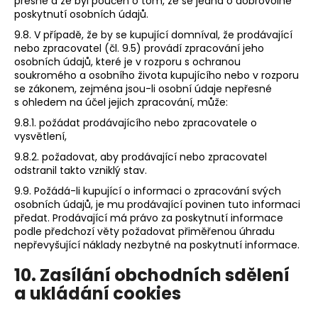
přesné a že byl poučen o tom, že se jedná o dobrovolné
poskytnutí osobních údajů.
9.8. V případě, že by se kupující domníval, že prodávající
nebo zpracovatel (čl. 9.5) provádí zpracování jeho
osobních údajů, které je v rozporu s ochranou
soukromého a osobního života kupujícího nebo v rozporu
se zákonem, zejména jsou-li osobní údaje nepřesné
s ohledem na účel jejich zpracování, může:
9.8.1. požádat prodávajícího nebo zpracovatele o
vysvětlení,
9.8.2. požadovat, aby prodávající nebo zpracovatel
odstranil takto vzniklý stav.
9.9. Požádá-li kupující o informaci o zpracování svých
osobních údajů, je mu prodávající povinen tuto informaci
předat. Prodávající má právo za poskytnutí informace
podle předchozí věty požadovat přiměřenou úhradu
nepřevyšující náklady nezbytné na poskytnutí informace.
10. Zasílání obchodních sdělení
a ukládání cookies