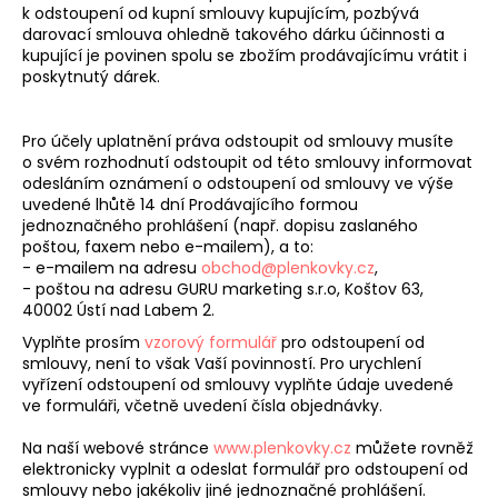
k odstoupení od kupní smlouvy kupujícím, pozbývá
darovací smlouva ohledně takového dárku účinnosti a
kupující je povinen spolu se zbožím prodávajícímu vrátit i
poskytnutý dárek.
Pro účely uplatnění práva odstoupit od smlouvy musíte
o svém rozhodnutí odstoupit od této smlouvy informovat
odesláním oznámení o odstoupení od smlouvy ve výše
uvedené lhůtě 14 dní Prodávajícího formou
jednoznačného prohlášení (např. dopisu zaslaného
poštou, faxem nebo e-mailem), a to:
- e-mailem na adresu
obchod@plenkovky.cz
,
- poštou na adresu GURU marketing s.r.o, Koštov 63,
40002 Ústí nad Labem 2.
Vyplňte prosím
vzorový formulář
pro odstoupení od
smlouvy, není to však Vaší povinností. Pro urychlení
vyřízení odstoupení od smlouvy vyplňte údaje uvedené
ve formuláři, včetně uvedení čísla objednávky.
Na naší webové stránce
www.plenkovky.cz
můžete rovněž
elektronicky vyplnit a odeslat formulář pro odstoupení od
smlouvy nebo jakékoliv jiné jednoznačné prohlášení.