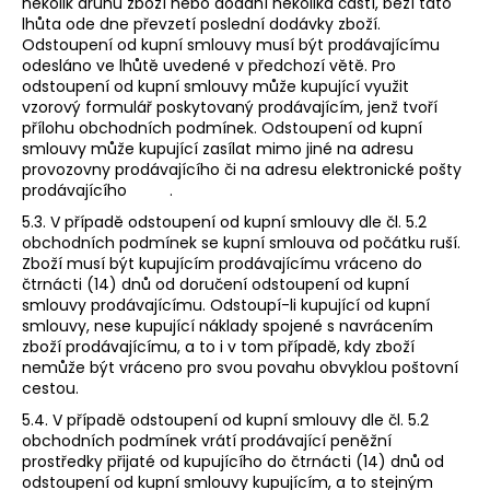
několik druhů zboží nebo dodání několika částí, běží tato
lhůta ode dne převzetí poslední dodávky zboží.
Odstoupení od kupní smlouvy musí být prodávajícímu
odesláno ve lhůtě uvedené v předchozí větě. Pro
odstoupení od kupní smlouvy může kupující využit
vzorový formulář poskytovaný prodávajícím, jenž tvoří
přílohu obchodních podmínek. Odstoupení od kupní
smlouvy může kupující zasílat mimo jiné na adresu
provozovny prodávajícího či na adresu elektronické pošty
prodávajícího .
5.3. V případě odstoupení od kupní smlouvy dle čl. 5.2
obchodních podmínek se kupní smlouva od počátku ruší.
Zboží musí být kupujícím prodávajícímu vráceno do
čtrnácti (14) dnů od doručení odstoupení od kupní
smlouvy prodávajícímu. Odstoupí-li kupující od kupní
smlouvy, nese kupující náklady spojené s navrácením
zboží prodávajícímu, a to i v tom případě, kdy zboží
nemůže být vráceno pro svou povahu obvyklou poštovní
cestou.
5.4. V případě odstoupení od kupní smlouvy dle čl. 5.2
obchodních podmínek vrátí prodávající peněžní
prostředky přijaté od kupujícího do čtrnácti (14) dnů od
odstoupení od kupní smlouvy kupujícím, a to stejným