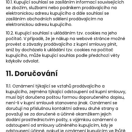
10.1. Kupující souhlasí se zasíláním informací souvisejících
se zbožím, službami nebo podnikem prodávajícího na
elektronickou adresu kupujícího a dále souhlasí se
zasíláním obchodních sdělení prodávajícím na
elektronickou adresu kupujícího.
10.2. Kupující souhlasí s ukládáním tzv. cookies na jeho
počítač. V případě, že je nákup na webové stránce možné
provést a závazky prodávajícího z kupní smlouvy plnit,
aniž by docházelo k ukládání tzv. cookies na počítač
kupujícího, může kupující souhlas podle předchozí věty
kdykoliv odvolat.
11. Doručování
11.1. Oznámení týkající se vztahů prodávajícího a
kupujícího, zejména týkající odstoupení od kupní smlouvy,
musí být doručena poštou formou doporučeného dopisu,
není-li v kupní smlouvě stanoveno jinak. Oznámení se
doručují na příslušnou kontaktní adresu druhé strany a
považují se za doručené a účinné okamžikem jejich
dodání prostřednictvím pošty, s výjimkou oznámení o
odstoupení od smlouvy učiněného kupujícím, kdy je
odstoupení účinné, pokud je oznámení kupujícím ve lhůtě