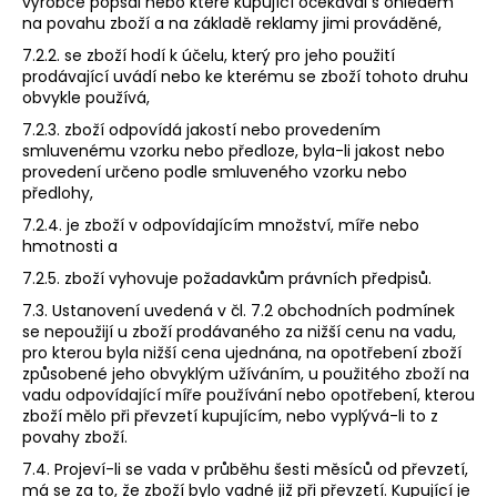
výrobce popsal nebo které kupující očekával s ohledem
na povahu zboží a na základě reklamy jimi prováděné,
7.2.2. se zboží hodí k účelu, který pro jeho použití
prodávající uvádí nebo ke kterému se zboží tohoto druhu
obvykle používá,
7.2.3. zboží odpovídá jakostí nebo provedením
smluvenému vzorku nebo předloze, byla-li jakost nebo
provedení určeno podle smluveného vzorku nebo
předlohy,
7.2.4. je zboží v odpovídajícím množství, míře nebo
hmotnosti a
7.2.5. zboží vyhovuje požadavkům právních předpisů.
7.3. Ustanovení uvedená v čl. 7.2 obchodních podmínek
se nepoužijí u zboží prodávaného za nižší cenu na vadu,
pro kterou byla nižší cena ujednána, na opotřebení zboží
způsobené jeho obvyklým užíváním, u použitého zboží na
vadu odpovídající míře používání nebo opotřebení, kterou
zboží mělo při převzetí kupujícím, nebo vyplývá-li to z
povahy zboží.
7.4. Projeví-li se vada v průběhu šesti měsíců od převzetí,
má se za to, že zboží bylo vadné již při převzetí. Kupující je