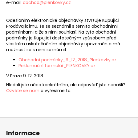
e-mail:
obchod@plenkovky.cz
Odesláním elektronické objednávky stvrzuje Kupující
Prodávajícímu, že se seznámil s těmito obchodními
podmínkami a že s nimi souhlasí. Na tyto obchodní
podmínky je Kupující dostatečným způsobem před
vlastním uskutečněním objednávky upozorněn a má
možnost se s nimi seznámit.
Obchodní podmínky_9_12_2018_Plenkovky.cz
Reklamační formulář_PLENKOVKY.cz
V Praze 9. 12. 2018
Hledali jste něco konkrétního, ale odpověď jste nenašli?
Ozvěte se nám
a vyřešíme to.
Z
á
Informace
p