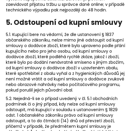
zaevidovat přijatou tržbu u správce daně online; v případě
technického výpadku pak nejpozději do 48 hodin.
5. Odstoupení od kupní smlouvy
5.1. Kupující bere na vědomí, že dle ustanovení § 1837
občanského zákoníku, nelze mimo jiné odstoupit od kupní
smlouvy o dodávce zboží, které bylo upraveno podle přání
kupujícího nebo pro jeho osobu, od kupní smlouvy o
dodávce zboží, které podléhá rychlé zkáze, jakož i zboží,
které bylo po dodání nenávratně smíseno s jiným zbožím,
od kupní smlouvy o dodávce zboží v uzavřeném obalu,
které spotřebitel z obalu vyňal a z hygienických důvodů jej
není možné vrátit a od kupní smlouvy o dodávce zvukové
nebo obrazové nahrávky nebo počítačového programu,
pokud porušil jejich původní obal.
5.2. Nejedná-li se o případ uvedený v čl. 5.1 obchodních
podmínek či o jiný případ, kdy nelze od kupní smlouvy
odstoupit, má kupující v souladu s ustanovením § 1829
odst. 1 občanského zákoníku právo od kupní smlouvy
odstoupit, a to do čtrnácti (14) dnů od převzetí zboží,
přičemž v případě, že předmětem kupní smlouvy je