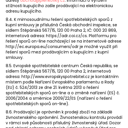
adresy
obchod@plenkovky.cz
. Informaci o vyřízení
stížnosti kupujícího zašle prodávající na elektronickou
adresu kupujícího.
8.4. K mimosoudnímu řešení spotřebitelských sporů z
kupní smlouvy je příslušná Česká obchodní inspekce, se
sídlem Štěpánská 567/15, 120 00 Praha 2, IČ: 000 20 869,
internetová adresa: https://adr.coi.cz/cs. Platformu pro
řešení sporů on-line nacházející se na internetové adrese
http://ec.europa.eu/consumers/odr je možné využít při
řešení sporů mezi prodávajícím a kupujícím z kupní
smlouvy.
8.5. Evropské spotřebitelské centrum Česká republika, se
sídlem Štěpánská 567/15, 120 00 Praha 2, internetová
adresa: http://www.evropskyspotrebitel.cz je kontaktním
místem podle Nařízení Evropského parlamentu a Rady
(EU) č. 524/2013 ze dne 21. května 2013 o řešení
spotřebitelských sporů on-line a o změně nařízení (ES) č.
2006/2004 a směrnice 2009/22/ES (nařízení o řešení
spotřebitelských sporů on-line).
8.6. Prodávající je oprávněn k prodeji zboží na základě
živnostenského oprávnění. Živnostenskou kontrolu provádí
v rámci své působnosti příslušný živnostenský úřad. Dozor