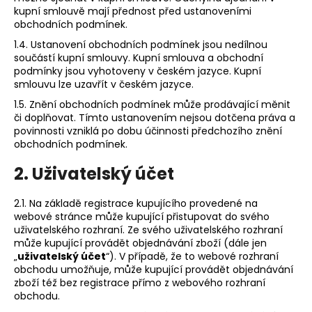
č
kupní smlouvě mají přednost před ustanoveními
u
obchodních podmínek.
j
1.4. Ustanovení obchodních podmínek jsou nedílnou
e
součástí kupní smlouvy. Kupní smlouva a obchodní
m
podmínky jsou vyhotoveny v českém jazyce. Kupní
e
smlouvu lze uzavřít v českém jazyce.
1.5. Znění obchodních podmínek může prodávající měnit
či doplňovat. Tímto ustanovením nejsou dotčena práva a
PLENKOVÁ
KYTIČKA
povinnosti vzniklá po dobu účinnosti předchozího znění
PRO
obchodních podmínek.
KLUKY
2. Uživatelský účet
370
Kč
2.1. Na základě registrace kupujícího provedené na
webové stránce může kupující přistupovat do svého
uživatelského rozhraní. Ze svého uživatelského rozhraní
může kupující provádět objednávání zboží (dále jen
„
uživatelský účet
“). V případě, že to webové rozhraní
obchodu umožňuje, může kupující provádět objednávání
zboží též bez registrace přímo z webového rozhraní
obchodu.