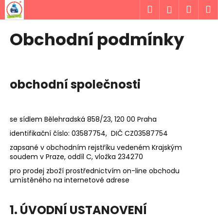
K
Přejít
Hledat
Náku
M
Přihlášen
na
o
obsah
Zpět
Zpět
košík
š
Obchodní podmínky
í
C
k
o
p
obchodní společnosti
o
t
ř
se sídlem Bělehradská 858/23, 120 00 Praha
e
identifikační číslo: 03587754, DIČ CZ03587754
b
zapsané v obchodním rejstříku vedeném Krajským
u
soudem v Praze, oddíl C, vložka 234270
j
pro prodej zboží prostřednictvím on-line obchodu
e
umístěného na internetové adrese
t
e
1. ÚVODNÍ USTANOVENÍ
n