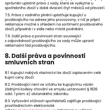
oprávněn uplatnit právo z vady, která se vyskytne u
spotřebního zboží v době dvaceti čtyř měsíců od převzetí.
7.5. Práva z vadného plnění uplatňuje kupující u
prodávajícího na adrese jeho provozovny, v níž je přijetí
reklamace možné s ohledem na sortiment prodávaného
zboží, případně i v sídle nebo místě podnikání.
7.6. Další práva a povinnosti stran související
s odpovědností prodávajícího za vady může upravit
reklamační řád prodávajícího.
8. Další práva a povinnosti
smluvních stran
8.1. Kupující nabývá vlastnictví ke zboží zaplacením celé
kupní ceny zboží
8.2. Prodávající není ve vztahu ke kupujícímu vázán
žádnými kodexy chování ve smyslu ustanovení § 1826
odst. 1 písm. e) občanského zákoníku.
8.3. Vyřizování stížností spotřebitelů zajišťuje prodávající
prostřednictvím elektronické