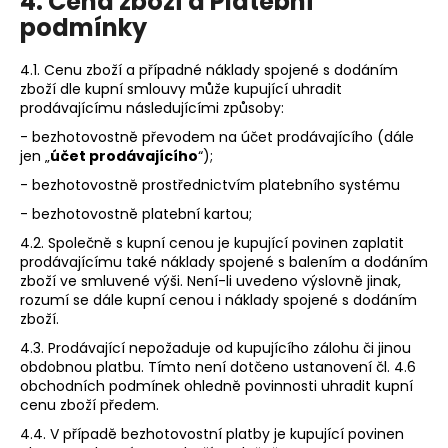
4. Cena zboží a Platební
podmínky
4.1. Cenu zboží a případné náklady spojené s dodáním
zboží dle kupní smlouvy může kupující uhradit
prodávajícímu následujícími způsoby:
- bezhotovostně převodem na účet prodávajícího (dále
jen „
účet prodávajícího
“);
- bezhotovostně prostřednictvím platebního systému
- bezhotovostně platební kartou;
4.2. Společně s kupní cenou je kupující povinen zaplatit
prodávajícímu také náklady spojené s balením a dodáním
zboží ve smluvené výši. Není-li uvedeno výslovně jinak,
rozumí se dále kupní cenou i náklady spojené s dodáním
zboží.
4.3. Prodávající nepožaduje od kupujícího zálohu či jinou
obdobnou platbu. Tímto není dotčeno ustanovení čl. 4.6
obchodních podmínek ohledně povinnosti uhradit kupní
cenu zboží předem.
4.4. V případě bezhotovostní platby je kupující povinen