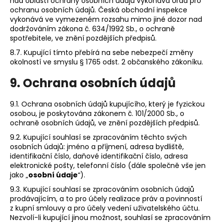
nad oblastí ochrany osobních údajů vykonává Úřad pro
ochranu osobních údajů. Česká obchodní inspekce
vykonává ve vymezeném rozsahu mimo jiné dozor nad
dodržováním zákona č. 634/1992 Sb., o ochraně
spotřebitele, ve znění pozdějších předpisů.
8.7. Kupující tímto přebírá na sebe nebezpečí změny
okolností ve smyslu § 1765 odst. 2 občanského zákoníku.
9. Ochrana osobních údajů
9.1. Ochrana osobních údajů kupujícího, který je fyzickou
osobou, je poskytována zákonem č. 101/2000 Sb., o
ochraně osobních údajů, ve znění pozdějších předpisů.
9.2. Kupující souhlasí se zpracováním těchto svých
osobních údajů: jméno a příjmení, adresa bydliště,
identifikační číslo, daňové identifikační číslo, adresa
elektronické pošty, telefonní číslo (dále společně vše jen
jako „
osobní údaje
“).
9.3. Kupující souhlasí se zpracováním osobních údajů
prodávajícím, a to pro účely realizace práv a povinností
z kupní smlouvy a pro účely vedení uživatelského účtu.
Nezvolí-li kupující jinou možnost, souhlasí se zpracováním