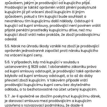
způsobem, jakým je prodávající od kupujícího přijal.
Prodávající je taktéž oprávněn vrátit plnění poskytnuté
kupujícím již při vrácení zboží kupujícím či jiným
způsobem, pokud s tím kupující bude souhlasit a
nevzniknou tím kupujícímu další náklady. Odstoupí-li
kupující od kupní smlouvy, prodávající není povinen vrátit
přijaté peněžní prostředky kupujícímu dříve, než mu
kupující zboží vrátí nebo prokáže, že zboží prodávajícímu
odeslal.
5.5. Nárok na úhradu škody vzniklé na zboží je prodávající
oprávněn jednostranně započíst proti nároku kupujícího
na vrácení kupní ceny.
5.6. V případech, kdy má kupující v souladu s
ustanovením § 1829 odst. 1 občanského zákoníku právo
od kupní smlouvy odstoupit, je prodávající také oprávněn
kdykoliv od kupní smlouvy odstoupit, a to až do doby
převzetí zboží kupujícím. V takovém případě vrátí
prodávající kupujícímu kupní cenu bez zbytečného
odkladu, a to bezhotovostně na účet určený kupujícím.
5.7. Je-li společně se zbožím poskytnut kupujícímu dárek,
je darovací smlouva mezi prodávajícím a kupujícím
uzavřena s rozvazovací podmínkou, že dojde-li