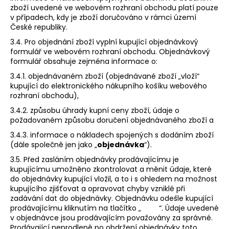
zboží uvedené ve webovém rozhraní obchodu platí pouze
v případech, kdy je zboží doručováno v rámci území
České republiky.
3.4. Pro objednání zboží vyplní kupující objednávkový
formulář ve webovém rozhraní obchodu. Objednávkový
formulář obsahuje zejména informace o:
3.4.1. objednávaném zboží (objednávané zboží „vloží“
kupující do elektronického nákupního košíku webového
rozhraní obchodu),
3.4.2. způsobu úhrady kupní ceny zboží, údaje o
požadovaném způsobu doručení objednávaného zboží a
3.4.3. informace o nákladech spojených s dodáním zboží
(dále společně jen jako „
objednávka
“).
3.5. Před zasláním objednávky prodávajícímu je
kupujícímu umožněno zkontrolovat a měnit údaje, které
do objednávky kupující vložil, a to i s ohledem na možnost
kupujícího zjišťovat a opravovat chyby vzniklé při
zadávání dat do objednávky. Objednávku odešle kupující
prodávajícímu kliknutím na tlačítko „ “. Údaje uvedené
v objednávce jsou prodávajícím považovány za správné.
Prodávající neprodleně po obdržení objednávky toto