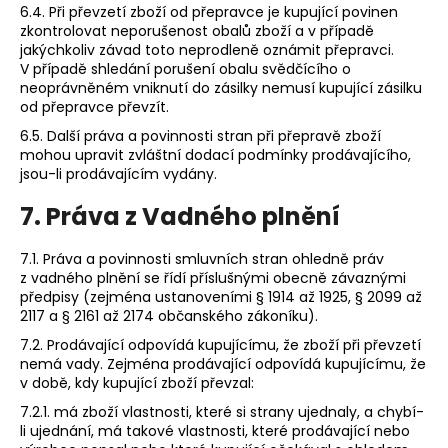
6.4. Při převzetí zboží od přepravce je kupující povinen
zkontrolovat neporušenost obalů zboží a v případě
jakýchkoliv závad toto neprodleně oznámit přepravci.
V případě shledání porušení obalu svědčícího o
neoprávněném vniknutí do zásilky nemusí kupující zásilku
od přepravce převzít.
6.5. Další práva a povinnosti stran při přepravě zboží
mohou upravit zvláštní dodací podmínky prodávajícího,
jsou-li prodávajícím vydány.
7. Práva z Vadného plnění
7.1. Práva a povinnosti smluvních stran ohledně práv
z vadného plnění se řídí příslušnými obecně závaznými
předpisy (zejména ustanoveními § 1914 až 1925, § 2099 až
2117 a § 2161 až 2174 občanského zákoníku).
7.2. Prodávající odpovídá kupujícímu, že zboží při převzetí
nemá vady. Zejména prodávající odpovídá kupujícímu, že
v době, kdy kupující zboží převzal:
7.2.1. má zboží vlastnosti, které si strany ujednaly, a chybí-
li ujednání, má takové vlastnosti, které prodávající nebo