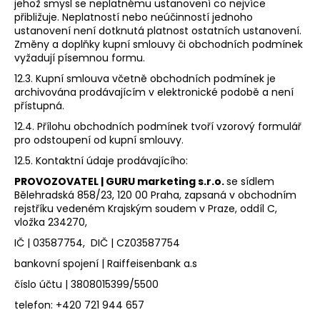
jehož smysl se neplatnému ustanovení co nejvíce
přibližuje. Neplatností nebo neúčinností jednoho
ustanovení není dotknutá platnost ostatních ustanovení.
Změny a doplňky kupní smlouvy či obchodních podmínek
vyžadují písemnou formu.
12.3. Kupní smlouva včetně obchodních podmínek je
archivována prodávajícím v elektronické podobě a není
přístupná.
12.4. Přílohu obchodních podmínek tvoří vzorový formulář
pro odstoupení od kupní smlouvy.
12.5. Kontaktní údaje prodávajícího:
PROVOZOVATEL | GURU marketing s.r.o.
se sídlem
Bělehradská 858/23, 120 00 Praha, zapsaná v obchodním
rejstříku vedeném Krajským soudem v Praze, oddíl C,
vložka 234270,
IČ | 03587754, DIČ | CZ03587754
bankovní spojení | Raiffeisenbank a.s
číslo účtu | 3808015399/5500
telefon: +420 721 944 657