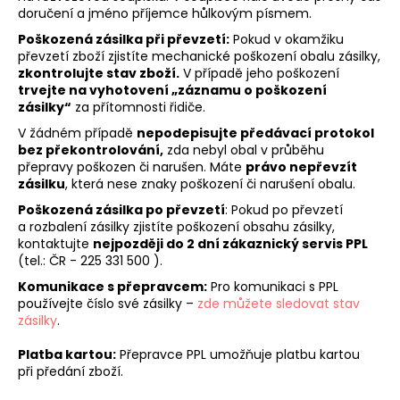
č
doručení a jméno příjemce hůlkovým písmem.
u
j
Poškozená zásilka při převzetí:
Pokud v okamžiku
převzetí zboží zjistíte mechanické poškození obalu zásilky,
e
zkontrolujte stav zboží.
V případě jeho poškození
m
trvejte na vyhotovení „záznamu o poškození
e
zásilky“
za přítomnosti řidiče.
V žádném případě
nepodepisujte předávací protokol
bez překontrolování,
zda nebyl obal v průběhu
JEDNOPATROVÝ
přepravy poškozen či narušen. Máte
právo nepřevzít
PLENKOVÝ
DORT
zásilku
, která nese znaky poškození či narušení obalu.
PRO
Poškozená zásilka po převzetí
: Pokud po převzetí
KLUKY
a rozbalení zásilky zjistíte poškození obsahu zásilky,
-
TMAVĚ
kontaktujte
nejpozději do 2 dní zákaznický servis PPL
MODRÝ
(tel.: ČR - 225 331 500 ).
834
Komunikace s přepravcem:
Pro komunikaci s PPL
Kč
používejte číslo své zásilky –
zde můžete sledovat stav
zásilky
.
Platba kartou:
Přepravce PPL umožňuje platbu kartou
při předání zboží.