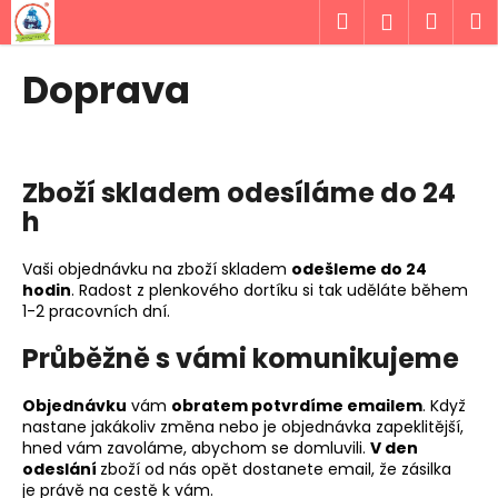
K
Přejít
Hledat
Náku
M
Přihlášen
na
o
obsah
Zpět
Zpět
košík
š
Doprava
í
C
k
o
p
Zboží skladem odesíláme do 24
o
h
t
ř
Vaši objednávku na zboží skladem
odešleme do 24
e
hodin
. Radost z plenkového dortíku si tak uděláte během
1-2 pracovních dní.
b
u
Průběžně s vámi komunikujeme
j
e
Objednávku
vám
obratem potvrdíme emailem
. Když
nastane jakákoliv změna nebo je objednávka zapeklitější,
t
hned vám zavoláme, abychom se domluvili.
V den
e
odeslání
zboží od nás opět dostanete email, že zásilka
n
je právě na cestě k vám.