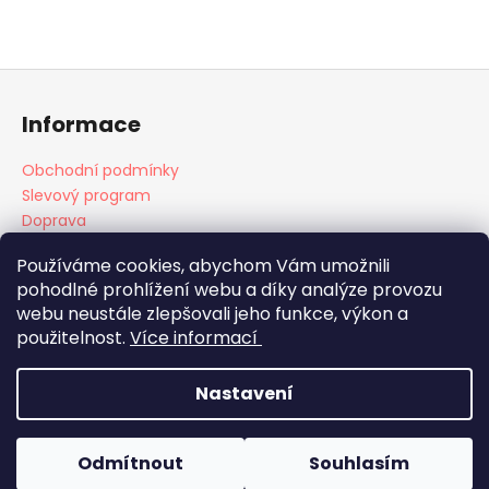
Z
á
Informace
p
a
Obchodní podmínky
t
Slevový program
í
Doprava
Platba
Používáme cookies, abychom Vám umožnili
pohodlné prohlížení webu a díky analýze provozu
webu neustále zlepšovali jeho funkce, výkon a
Doprava
Platba
použitelnost.
Více informací
Nastavení
Vytvořil Shoptet
Copyright 2026
Plenkovky.cz
. Všechna práva vyhrazena.
Odmítnout
Souhlasím
Upravit nastavení cookies
Zásilky obdržíte do 2 pracovních dnů