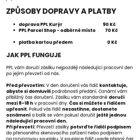
a
ZPŮSOBY DOPRAVY A PLATBY
j
í
doprava PPL Kurýr 90 Kč
t
PPL Parcel Shop - odběrné místo 70 Kč
?
platba kartou předem 0 Kč
JAK PPL FUNGUJE
PPL vám doručí zásilku nejpozději následující pracovní den
HLEDAT
po jejím převzetí od nás.
Před převzetím:
V den doručení vás řidič
kontaktuje,
abyste si domluvili
podrobnosti předání. Oznámí vám
přibližný čas doručení. Zásilku vám standardně
doručí
D
mezi 8–18 h
v pracovní dny.
Čas si můžete s řidičem
o
upřesnit
. Pokud vás řidič
nezastihne, dostanete
p
oznámení
a balík se vám pokusí doručit
ještě jednou
o
následující pracovní den.
r
Při převzetí:
Převzetí zásilky
potvrďte řidiči podpisem
do přenosného skenovacího zařízení nebo podpisem
u
na rozvozovou soupisku. V soupisce řidič uvede přesný čas