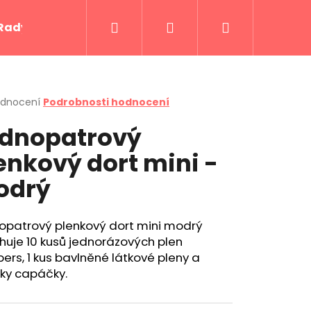
Hledat
Přihlášení
Nákupní
Rady a tipy
Kontakty
košík
rné
odnocení
Podrobnosti hodnocení
cení
dnopatrový
ktu
enkový dort mini -
odrý
ček.
opatrový plenkový dort mini modrý
uje 10 kusů jednorázových plen
rs, 1 kus bavlněné látkové pleny a
Následující
čky capáčky.