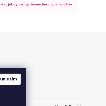
te si, jak vybrat správnou barvu plenkového
ouhlasím