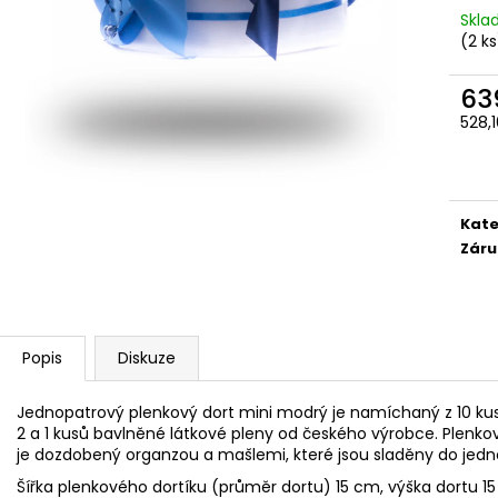
JEDNOPATROVÝ PLENKOVÝ DORT MINI -
JEDNOPATROVÝ 
Skl
MODRÝ
FIALOVÝ
(
2 ks
639 Kč
639 Kč
63
528,
Měr
cena
Kate
Záru
Popis
Diskuze
Jednopatrový plenkový dort mini modrý je namíchaný z 10 k
2 a 1 kusů bavlněné látkové pleny od českého výrobce. Plenkový
je dozdobený organzou a mašlemi, které jsou sladěny do jed
Šířka plenkového dortíku (průměr dortu) 15 cm, výška dortu 1