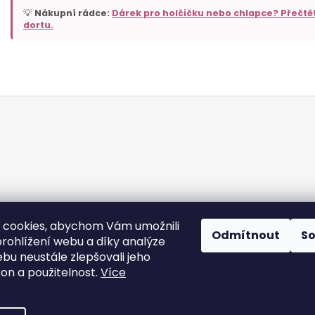
💡
Nákupní rádce:
Dárek pro holčičku nebo chlapce? Přečtě
dortu.
 cookies, abychom Vám umožnili
Odmítnout
S
rohlížení webu a díky analýze
bu neustále zlepšovali jeho
Doprava
Platba
kon a použitelnost.
Více