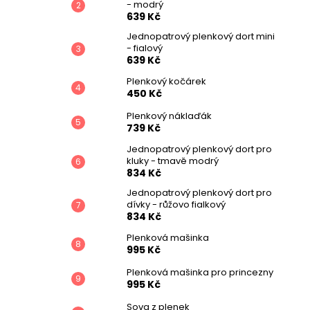
- modrý
639 Kč
Jednopatrový plenkový dort mini
- fialový
639 Kč
Plenkový kočárek
450 Kč
Plenkový náklaďák
739 Kč
Jednopatrový plenkový dort pro
kluky - tmavě modrý
834 Kč
Jednopatrový plenkový dort pro
dívky - růžovo fialkový
834 Kč
Plenková mašinka
995 Kč
Plenková mašinka pro princezny
995 Kč
Sova z plenek