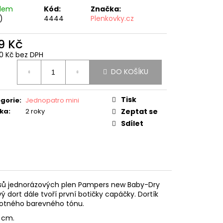
PLENKOVÝ DORT MINI -
adem
Kód:
Značka:
)
4444
Plenkovky.cz
9 Kč
10 Kč bez DPH
ná
DO KOŠÍKU
:
Tisk
gorie
:
Jednopatro mini
ka
:
2 roky
Zeptat se
Sdílet
usů jednorázových plen Pampers new Baby-Dry
 dort dále tvoří první botičky capáčky. Dortík
notného barevného tónu.
5 cm.