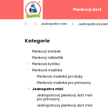
K
Přejít
na
o
Plenkový dort
obsah
Zpět
Zpět
š
do
do
í
Domů
Jednopatro mini
Jednopatrový plen
k
obchodu
obchodu
P
o
Kategorie
Přeskočit
s
kategorie
t
Plenkový kočárek
r
Plenkový náklaďák
a
Plenková kytička
n
Plenková mašinka
n
Plenková mašinka pro kluky
í
Plenková mašinka pro princezny
p
Jednopatro mini
a
Jednopatrový plenkový dort mini
n
pro princezny
e
Jednopatrový plenkový dort mini