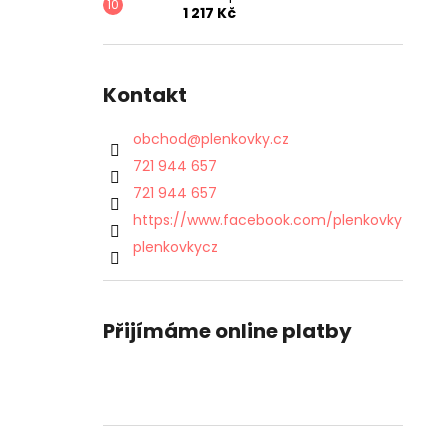
1 217 Kč
Kontakt
obchod
@
plenkovky.cz
721 944 657
721 944 657
https://www.facebook.com/plenkovky
plenkovkycz
Přijímáme online platby