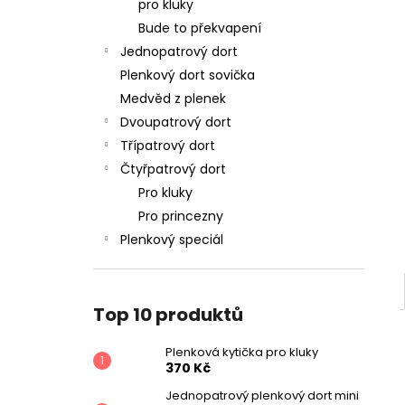
PLENKOVÁ KYTIČKA PRO KLUKY
pro kluky
l
370 Kč
Bude to překvapení
Jednopatrový dort
Plenkový dort sovička
Medvěd z plenek
Dvoupatrový dort
Třípatrový dort
Čtyřpatrový dort
Pro kluky
Pro princezny
Plenkový speciál
Top 10 produktů
Plenková kytička pro kluky
370 Kč
Jednopatrový plenkový dort mini