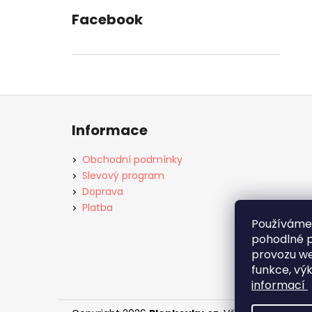
Facebook
Z
á
Informace
p
a
Obchodní podmínky
t
Slevový program
í
Doprava
Platba
Používáme
pohodlné p
provozu we
funkce, vý
informací