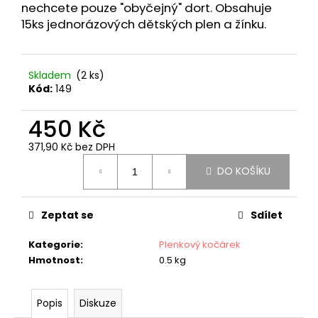
č
nechcete pouze "obyčejný" dort. Obsahuje
hvězdiček.
u
15ks jednorázových dětských plen a žínku.
j
e
m
Skladem
(
2 ks
)
e
Kód:
149
450 Kč
JEDNOPATROVÝ
PLENKOVÝ
DORT
371,90 Kč bez DPH
MINI
Měrná
-
DO KOŠÍKU
cena:
MODRÝ
639
Kč
Zeptat se
Sdílet
Kategorie
:
Plenkový kočárek
Hmotnost
:
0.5 kg
Popis
Diskuze