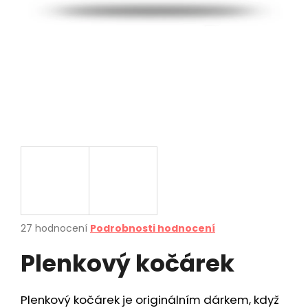
a
j
í
t
?
HLEDAT
D
Průměrné
27 hodnocení
Podrobnosti hodnocení
o
hodnocení
p
Plenkový kočárek
produktu
o
je
r
4,7
u
z
Plenkový kočárek je originálním dárkem, když
5