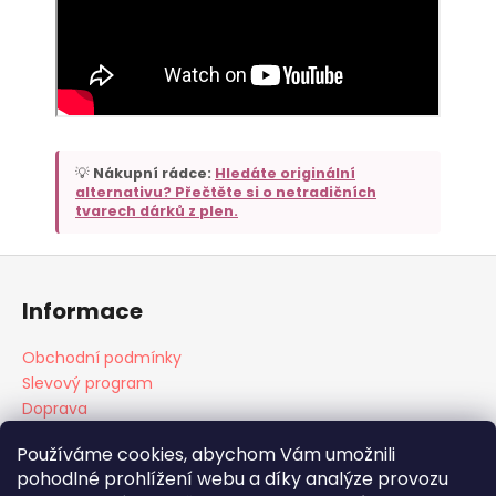
💡
Nákupní rádce:
Hledáte originální
alternativu? Přečtěte si o netradičních
tvarech dárků z plen.
Z
á
Informace
p
a
Obchodní podmínky
t
Slevový program
í
Doprava
Platba
Používáme cookies, abychom Vám umožnili
pohodlné prohlížení webu a díky analýze provozu