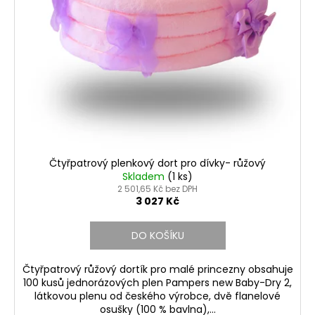
č
u
j
e
m
e
PLENKOVÁ
KYTIČKA
PRO
KLUKY
Čtyřpatrový plenkový dort pro dívky- růžový
370
Skladem
(
1 ks
)
Kč
2 501,65 Kč bez DPH
3 027 Kč
DO KOŠÍKU
Čtyřpatrový růžový dortík pro malé princezny obsahuje
100 kusů jednorázových plen Pampers new Baby-Dry 2,
látkovou plenu od českého výrobce, dvě flanelové
osušky (100 % bavlna),...