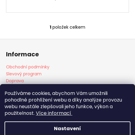
1
položek celkem
O
v
Z
l
á
á
Informace
d
p
a
a
Obchodní podmínky
c
t
Slevový program
í
í
Doprava
p
Platba
r
Používáme cookies, abychom Vám umožnili
v
pohodlné prohlížení webu a díky analýze provozu
k
webu neustále zlepšovali jeho funkce, výkon a
y
Doprava
Platba
použitelnost.
Více informací
v
ý
Nastavení
p
Vytvořil Shoptet