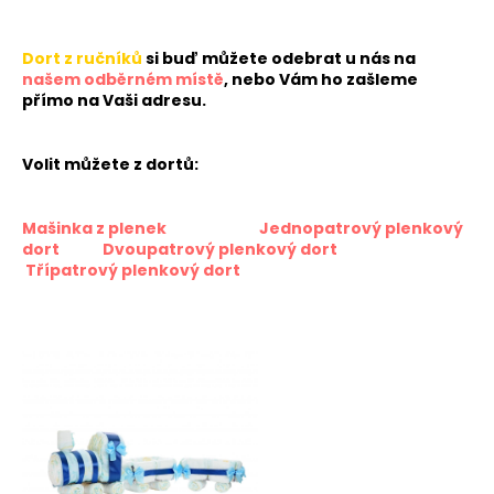
č
u
j
Dort z ručníků
si buď můžete odebrat u nás na
e
našem odběrném místě
, nebo Vám ho zašleme
m
přímo na Vaši adresu.
e
Volit můžete z dortů:
PLENKOVÝ
KOČÁREK
Mašinka z plenek
Jednopatrový plenkový
450
dort
Dvoupatrový plenkový dort
Kč
Třípatrový plenkový dort