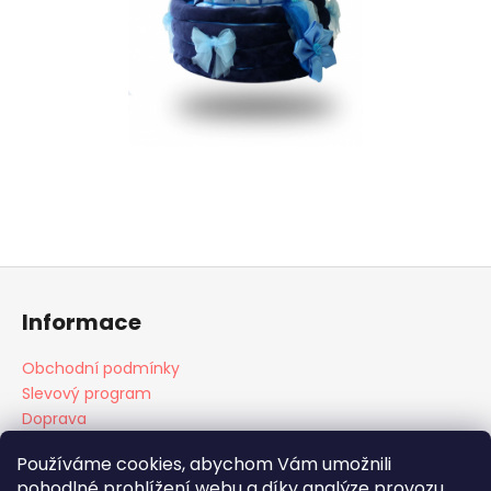
Z
á
Informace
p
a
Obchodní podmínky
t
Slevový program
í
Doprava
Platba
Používáme cookies, abychom Vám umožnili
pohodlné prohlížení webu a díky analýze provozu