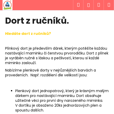
K
Přejít
Hledat
Náku
M
Přihlášen
na
o
obsah
Zpět
Zpět
košík
š
Dort z ručníků.
í
C
k
o
Hledáte dort z ručníků?
p
o
Plínkový dort je především dárek, kterým potěšíte každou
t
nastávající maminku či čerstvou prvorodičku. Dort z plínek
je vyráběn ručně s láskou a pečlivostí, kterou si každé
ř
miminko zaslouží.
e
Nabízíme plenkové dorty v nejrůznějších barvách a
b
provedeních. Např. rozdělení dle velikostí jsou:
u
j
Plenkový dort jednopatrový, který je krásným malým
e
dárkem pro nastávající maminku. Dort obsahuje
t
užitečné věci pro první dny narozeného miminka.
V dortíku je obsaženo 20ks jednorázových plen a
e
spoustu dalších.
n