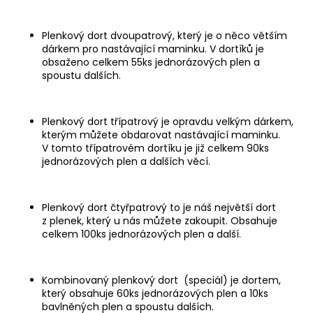
a
j
Plenkový dort dvoupatrový, který je o něco větším
dárkem pro nastávající maminku. V dortíků je
í
obsaženo celkem 55ks jednorázových plen a
t
spoustu dalších.
?
Plenkový dort třípatrový je opravdu velkým dárkem,
kterým můžete obdarovat nastávající maminku.
V tomto třípatrovém dortíku je již celkem 90ks
jednorázových plen a dalších věcí.
HLEDAT
Plenkový dort čtyřpatrový to je náš největší dort
D
z plenek, který u nás můžete zakoupit. Obsahuje
celkem 100ks jednorázových plen a další.
o
p
o
Kombinovaný plenkový dort (speciál) je dortem,
r
který obsahuje 60ks jednorázových plen a 10ks
u
bavlněných plen a spoustu dalších.