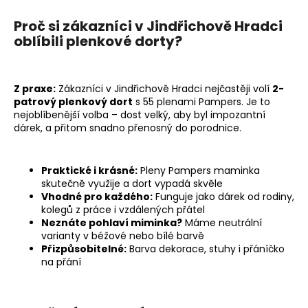
a
Proč si zákazníci v Jindřichově Hradci
j
oblíbili plenkové dorty?
í
t
?
Z praxe:
Zákazníci v Jindřichově Hradci nejčastěji volí
2-
patrový plenkový dort
s 55 plenami Pampers. Je to
nejoblíbenější volba – dost velký, aby byl impozantní
dárek, a přitom snadno přenosný do porodnice.
HLEDAT
Praktické i krásné:
Pleny Pampers maminka
skutečně využije a dort vypadá skvěle
Vhodné pro každého:
Funguje jako dárek od rodiny,
kolegů z práce i vzdálených přátel
D
Neznáte pohlaví miminka?
Máme neutrální
o
varianty v béžové nebo bílé barvě
p
Přizpůsobitelné:
Barva dekorace, stuhy i přáníčko
o
na přání
r
u