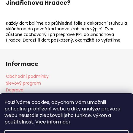
Jindřichova Hradce?
Každý dort balíme do průhledné folie s dekorační stuhou a
vkládáme do pevné kartonové krabice s výplní. Tvar
zůstane zachovaný i při přepravě PPL do Jindřichova
Hradce. Dorazí-li dort poškozený, okamžitě to vyřešíme.
Z
á
Informace
p
a
Obchodní podmínky
t
Slevový program
í
Doprava
Platba
Používáme cookies, abychom Vám umožnili
pohodlné prohlížení webu a díky analýze provozu
webu neustále zlepšovali jeho funkce, výkon a
použitelnost.
Více informací
Doprava
Platba