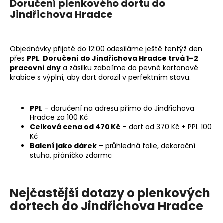
č
Doručení plenkového dortu do
u
Jindřichova Hradce
j
e
m
Objednávky přijaté do 12:00 odesíláme ještě tentýž den
e
přes
PPL
.
Doručení do Jindřichova Hradce trvá 1–2
pracovní dny
a zásilku zabalíme do pevné kartonové
krabice s výplní, aby dort dorazil v perfektním stavu.
PLENKOVÁ
MAŠINKA
995
PPL
– doručení na adresu přímo do Jindřichova
Kč
Hradce za 100 Kč
Celková cena od 470 Kč
– dort od 370 Kč + PPL 100
Kč
Balení jako dárek
– průhledná folie, dekorační
stuha, přáníčko zdarma
Nejčastější dotazy o plenkových
dortech do Jindřichova Hradce