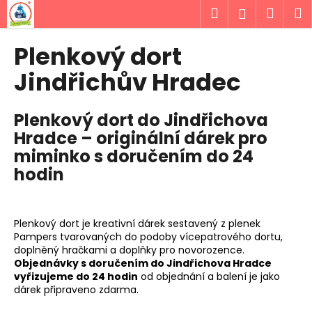
K
Přejít
Hledat
Náku
M
Přihlášen
na
o
obsah
Zpět
Zpět
košík
š
Plenkový dort
í
C
Jindřichův Hradec
k
o
p
Plenkový dort do Jindřichova
o
Hradce – originální dárek pro
t
miminko s doručením do 24
ř
hodin
e
b
u
Plenkový dort je kreativní dárek sestavený z plenek
j
Pampers tvarovaných do podoby vícepatrového dortu,
doplněný hračkami a doplňky pro novorozence.
e
Objednávky s doručením do Jindřichova Hradce
t
vyřizujeme do 24 hodin
od objednání a balení je jako
e
dárek připraveno zdarma.
n