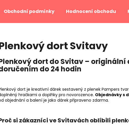
Obchodní podmínky
Hodnocení obchodu
Co potřebujete najít?
Plenkový dort Svitavy
HLEDAT
Plenkový dort do Svitav – originální
doručením do 24 hodin
Doporučujeme
Plenkový dort je kreativní dárek sestavený z plenek Pampers tv
doplněný hračkami a doplňky pro novorozence.
Objednávky s d
od objednání a balení je jako dárek připraveno zdarma.
Proč si zákazníci ve Svitavách oblíbili plen