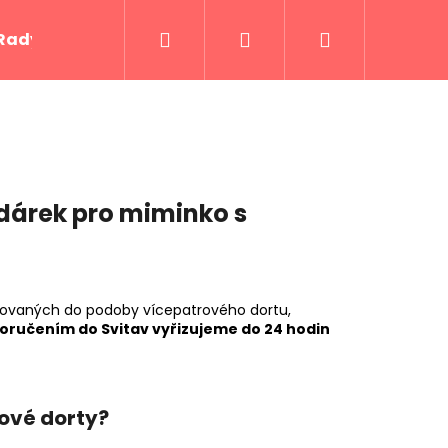
Hledat
Přihlášení
Nákupní
Rady a tipy
Kontakty
košík
 dárek pro miminko s
arovaných do podoby vícepatrového dortu,
oručením do Svitav vyřizujeme do 24 hodin
Následující
kové dorty?