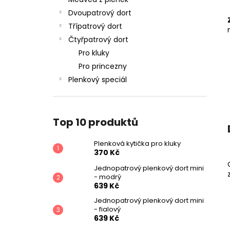
PLENKOVÁ KYTIČKA PRO KLUKY
l
Dvoupatrový dort
370 Kč
Třípatrový dort
Čtyřpatrový dort
Pro kluky
Pro princezny
Plenkový speciál
Top 10 produktů
Plenková kytička pro kluky
370 Kč
Jednopatrový plenkový dort mini
- modrý
639 Kč
Jednopatrový plenkový dort mini
- fialový
639 Kč