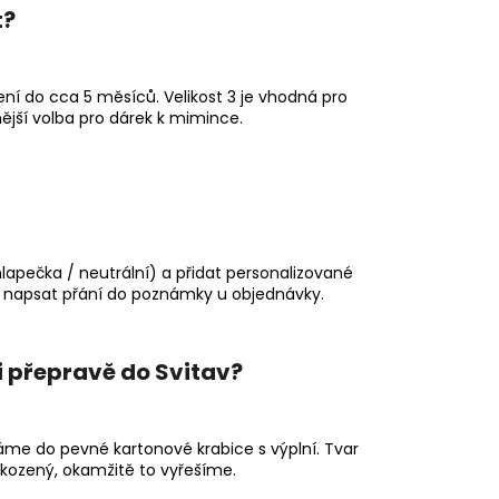
t?
ní do cca 5 měsíců. Velikost 3 je vhodná pro
ější volba pro dárek k mimince.
chlapečka / neutrální) a přidat personalizované
čí napsat přání do poznámky u objednávky.
i přepravě do Svitav?
áme do pevné kartonové krabice s výplní. Tvar
oškozený, okamžitě to vyřešíme.