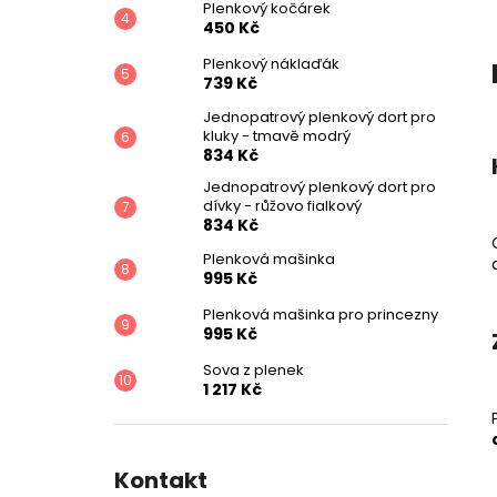
Plenkový kočárek
450 Kč
Plenkový náklaďák
739 Kč
Jednopatrový plenkový dort pro
kluky - tmavě modrý
834 Kč
Jednopatrový plenkový dort pro
dívky - růžovo fialkový
834 Kč
Plenková mašinka
995 Kč
Plenková mašinka pro princezny
995 Kč
Sova z plenek
1 217 Kč
Kontakt