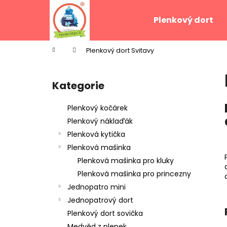
K
Přejít
na
o
Plenkový dort
obsah
Zpět
Zpět
š
do
do
í
Domů
Plenkový dort Svitavy
k
obchodu
obchodu
P
o
Kategorie
Přeskočit
s
kategorie
t
Plenkový kočárek
r
Plenkový náklaďák
a
Plenková kytička
n
Plenková mašinka
n
Plenková mašinka pro kluky
í
Plenková mašinka pro princezny
p
Jednopatro mini
a
Jednopatrový dort
n
Plenkový dort sovička
e
Medvěd z plenek