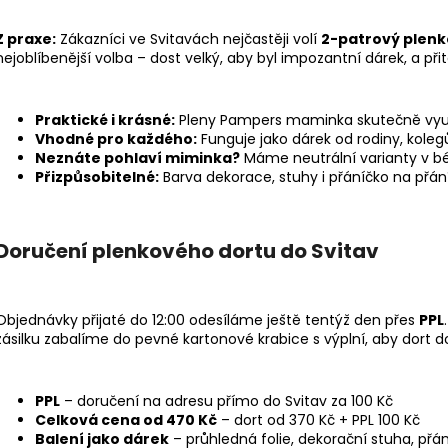
JEDNOPATROVÝ PLENKOVÝ DORT MINI -
JEDNOPATROVÝ 
MODRÝ
FIALOVÝ
Z praxe:
Zákazníci ve Svitavách nejčastěji volí
2-patrový plenk
639 Kč
639 Kč
nejoblíbenější volba – dost velký, aby byl impozantní dárek, a 
Praktické i krásné:
Pleny Pampers maminka skutečně využi
Vhodné pro každého:
Funguje jako dárek od rodiny, koleg
Neznáte pohlaví miminka?
Máme neutrální varianty v b
Přizpůsobitelné:
Barva dekorace, stuhy i přáníčko na přán
Doručení plenkového dortu do Svitav
Objednávky přijaté do 12:00 odesíláme ještě tentýž den přes
PPL
zásilku zabalíme do pevné kartonové krabice s výplní, aby dort do
PPL
– doručení na adresu přímo do Svitav za 100 Kč
Celková cena od 470 Kč
– dort od 370 Kč + PPL 100 Kč
Balení jako dárek
– průhledná folie, dekorační stuha, př