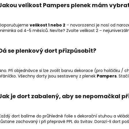
Jakou velikost Pampers plenek mám vybra
Doporučujeme
velikost 1 nebo 2
– novorozenci je nosí od naroze
miminka od 4–5 měsíců. Nevíte? Zvolte velikost 2 – nejuniverzáln
Dá se plenkový dort přizpůsobit?
Ano. Při objednávce si lze zvolit barvu dekorace (pro holčičku / 
přáníčko. Všechny dorty jsou sestaveny z plenek
Pampers
. Sta
Jak je dort zabalený, aby se nepomačkal př
Každý dort balíme do průhledné folie s dekorační stuhou a vklád
zůstane zachovaný i při přepravě PPL do Svitav. Dorazí-li dort p