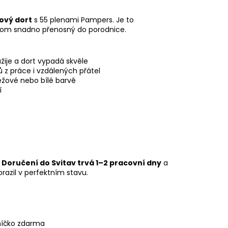
PLENKOVÝ DORT MINI -
ový dort
s 55 plenami Pampers. Je to
přitom snadno přenosný do porodnice.
je a dort vypadá skvěle
ů z práce i vzdálených přátel
éžové nebo bílé barvě
í
.
Doručení do Svitav trvá 1–2 pracovní dny
a
razil v perfektním stavu.
áníčko zdarma