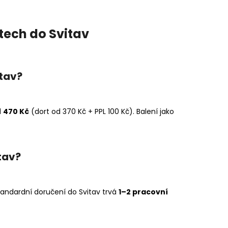
tech do Svitav
itav?
d
470 Kč
(dort od 370 Kč + PPL 100 Kč). Balení jako
tav?
tandardní doručení do Svitav trvá
1–2 pracovní