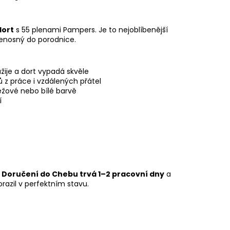
PLENKOVÝ DORT MINI -
dort
s 55 plenami Pampers. Je to nejoblíbenější
řenosný do porodnice.
je a dort vypadá skvěle
ů z práce i vzdálených přátel
éžové nebo bílé barvě
í
.
Doručení do Chebu trvá 1–2 pracovní dny
a
razil v perfektním stavu.