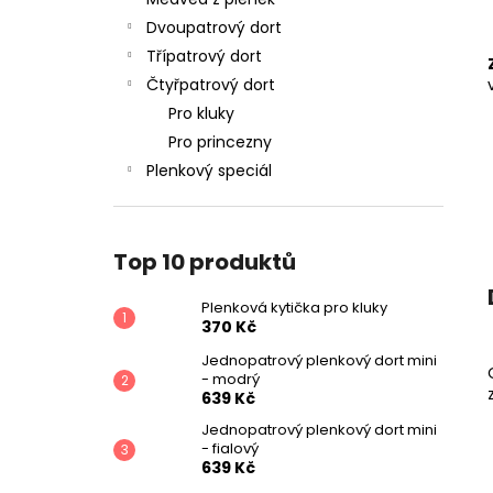
PLENKOVÁ KYTIČKA PRO KLUKY
l
Dvoupatrový dort
370 Kč
Třípatrový dort
Čtyřpatrový dort
Pro kluky
Pro princezny
Plenkový speciál
Top 10 produktů
Plenková kytička pro kluky
370 Kč
Jednopatrový plenkový dort mini
- modrý
639 Kč
Jednopatrový plenkový dort mini
- fialový
639 Kč