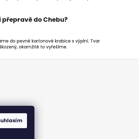
ři přepravě do Chebu?
áme do pevné kartonové krabice s výplní. Tvar
oškozený, okamžitě to vyřešíme.
ouhlasím