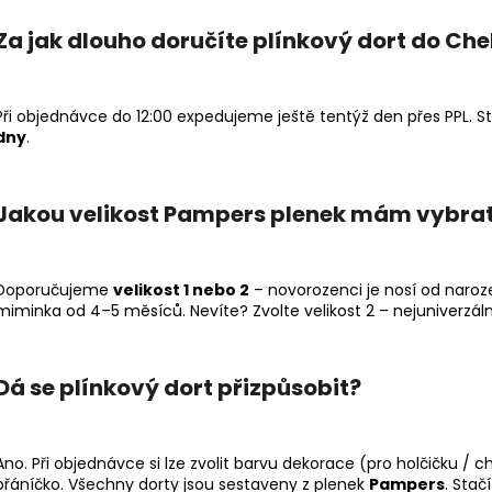
Za jak dlouho doručíte plínkový dort do Ch
Při objednávce do 12:00 expedujeme ještě tentýž den přes PPL. 
dny
.
Jakou velikost Pampers plenek mám vybra
Doporučujeme
velikost 1 nebo 2
– novorozenci je nosí od naroze
miminka od 4–5 měsíců. Nevíte? Zvolte velikost 2 – nejuniverzáln
Dá se plínkový dort přizpůsobit?
Ano. Při objednávce si lze zvolit barvu dekorace (pro holčičku / 
přáníčko. Všechny dorty jsou sestaveny z plenek
Pampers
. Sta