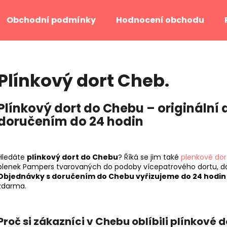
Obchodní podmínky
Hodnocení obchodu
Co potřebujete najít?
Plínkový dort Cheb.
HLEDAT
Plínkový dort do Chebu – originální
doručením do 24 hodin
Doporučujeme
Hledáte
plínkový dort do Chebu
? Říká se jim také
plenkové dor
plenek Pampers tvarovaných do podoby vícepatrového dortu, d
Objednávky s doručením do Chebu vyřizujeme do 24 hodin
zdarma.
Proč si zákazníci v Chebu oblíbili plínkové 