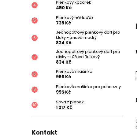
Plenkový kočárek
450 Kč
Plenkový náklaďák
739 Kč
Jednopatrový plenkový dort pro
kluky - tmavě modrý
834 Kč
Jednopatrový plenkový dort pro
dívky - růžovo fialkový
834 Kč
Plenková mašinka
995 Kč
Plenková mašinka pro princezny
995 Kč
Sova z plenek
1 217 Kč
Kontakt