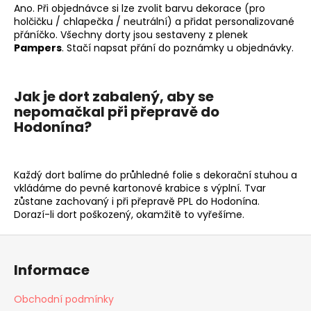
Ano. Při objednávce si lze zvolit barvu dekorace (pro
holčičku / chlapečka / neutrální) a přidat personalizované
přáníčko. Všechny dorty jsou sestaveny z plenek
Pampers
. Stačí napsat přání do poznámky u objednávky.
Jak je dort zabalený, aby se
nepomačkal při přepravě do
Hodonína?
Každý dort balíme do průhledné folie s dekorační stuhou a
vkládáme do pevné kartonové krabice s výplní. Tvar
zůstane zachovaný i při přepravě PPL do Hodonína.
Dorazí-li dort poškozený, okamžitě to vyřešíme.
Z
á
Informace
p
a
Obchodní podmínky