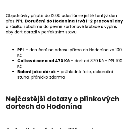
č
u
j
Objednávky přijaté do 12:00 odesíláme ještě tentýž den
e
přes
PPL
.
Doručení do Hodonína trvá 1–2 pracovní dny
m
a zásilku zabalíme do pevné kartonové krabice s výplní,
e
aby dort dorazil v perfektním stavu.
PLENKOVÝ
PPL
– doručení na adresu přímo do Hodonína za 100
NÁKLAĎÁK
Kč
Celková cena od 470 Kč
– dort od 370 Kč + PPL 100
739
Kč
Kč
Balení jako dárek
– průhledná folie, dekorační
stuha, přáníčko zdarma
Nejčastější dotazy o plínkových
dortech do Hodonína