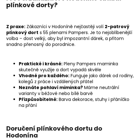
plínkové dorty?
a
j
í
Z praxe:
Zákazníci v Hodoníně nejčastěji volí
2-patrový
t
plínkový dort
s 55 plenami Pampers. Je to nejoblíbenější
?
volba – dost velký, aby byl impozantní dárek, a přitom
snadno přenosný do porodnice.
Praktické i krásné:
Pleny Pampers maminka
skutečně využije a dort vypadá skvěle
HLEDAT
Vhodné pro každého:
Funguje jako dárek od rodiny,
kolegů z práce i vzdálených přátel
Neznáte pohlaví miminka?
Máme neutrální
varianty v béžové nebo bílé barvě
D
Přizpůsobitelné:
Barva dekorace, stuhy i přáníčko
o
na přání
p
o
r
Doručení plínkového dortu do
u
Hodonína