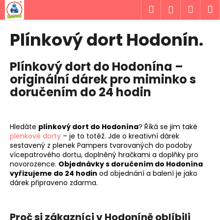
K
Přejít
Hledat
Náku
M
Přihlášen
na
o
obsah
Zpět
Zpět
košík
š
Plínkový dort Hodonín.
í
C
k
Plínkový dort do Hodonína –
o
originální dárek pro miminko s
p
doručením do 24 hodin
o
t
ř
Hledáte
plínkový dort do Hodonína
? Říká se jim také
e
plenkové dorty
– je to totéž. Jde o kreativní dárek
b
sestavený z plenek Pampers tvarovaných do podoby
u
vícepatrového dortu, doplněný hračkami a doplňky pro
novorozence.
Objednávky s doručením do Hodonína
j
vyřizujeme do 24 hodin
od objednání a balení je jako
e
dárek připraveno zdarma.
t
e
Proč si zákazníci v Hodoníně oblíbili
n