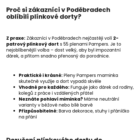
a
Proč si zákazníci v Poděbradech
j
oblíbili plínkové dorty?
í
t
Z praxe:
Zákazníci v Poděbradech nejčastěji volí
2-
?
patrový plínkový dort
s 55 plenami Pampers. Je to
nejoblíbenější volba – dost velký, aby byl impozantní
dárek, a přitom snadno přenosný do porodnice.
HLEDAT
Praktické i krásné:
Pleny Pampers maminka
skutečně využije a dort vypadá skvěle
Vhodné pro každého:
Funguje jako dárek od rodiny,
kolegů z práce i vzdálených přátel
D
Neznáte pohlaví miminka?
Máme neutrální
varianty v béžové nebo bílé barvě
o
Přizpůsobitelné:
Barva dekorace, stuhy i přáníčko
p
na přání
o
r
u