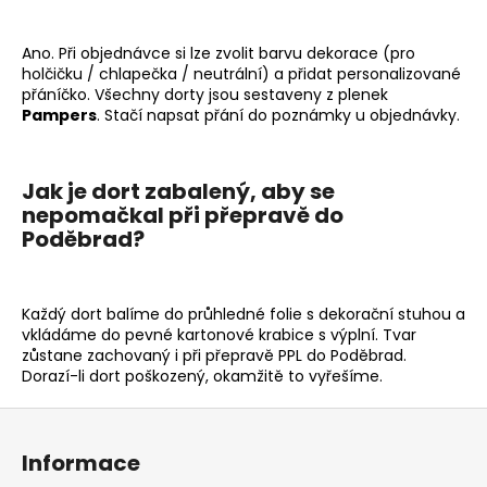
Ano. Při objednávce si lze zvolit barvu dekorace (pro
holčičku / chlapečka / neutrální) a přidat personalizované
přáníčko. Všechny dorty jsou sestaveny z plenek
Pampers
. Stačí napsat přání do poznámky u objednávky.
Jak je dort zabalený, aby se
nepomačkal při přepravě do
Poděbrad?
Každý dort balíme do průhledné folie s dekorační stuhou a
vkládáme do pevné kartonové krabice s výplní. Tvar
zůstane zachovaný i při přepravě PPL do Poděbrad.
Dorazí-li dort poškozený, okamžitě to vyřešíme.
Z
á
Informace
p