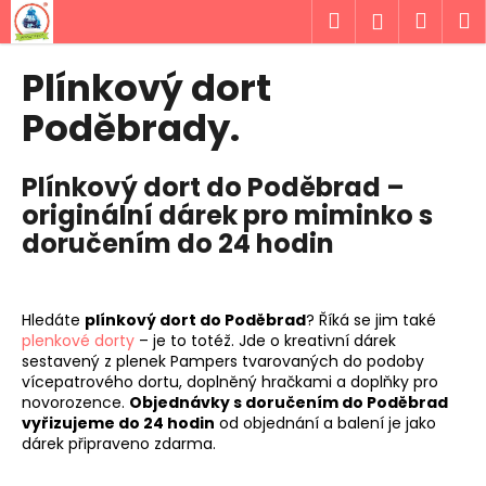
K
Přejít
Hledat
Náku
M
Přihlášen
na
o
obsah
Zpět
Zpět
košík
š
Plínkový dort
í
C
Poděbrady.
k
o
p
Plínkový dort do Poděbrad –
o
originální dárek pro miminko s
t
doručením do 24 hodin
ř
e
b
Hledáte
plínkový dort do Poděbrad
? Říká se jim také
u
plenkové dorty
– je to totéž. Jde o kreativní dárek
sestavený z plenek Pampers tvarovaných do podoby
j
vícepatrového dortu, doplněný hračkami a doplňky pro
e
novorozence.
Objednávky s doručením do Poděbrad
t
vyřizujeme do 24 hodin
od objednání a balení je jako
dárek připraveno zdarma.
e
n