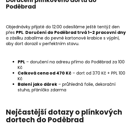
Doručení plínkového dortu do
č
Poděbrad
u
j
e
m
Objednávky přijaté do 12:00 odesíláme ještě tentýž den
e
přes
PPL
.
Doručení do Poděbrad trvá 1–2 pracovní dny
a zásilku zabalíme do pevné kartonové krabice s výplní,
aby dort dorazil v perfektním stavu.
PLENKOVÁ
MAŠINKA
PRO
PPL
– doručení na adresu přímo do Poděbrad za 100
PRINCEZNY
Kč
995
Celková cena od 470 Kč
– dort od 370 Kč + PPL 100
Kč
Kč
Balení jako dárek
– průhledná folie, dekorační
stuha, přáníčko zdarma
Nejčastější dotazy o plínkových
dortech do Poděbrad