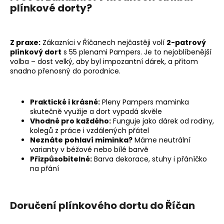
plínkové dorty?
a
j
í
Z praxe:
Zákazníci v Říčanech nejčastěji volí
2-patrový
t
plínkový dort
s 55 plenami Pampers. Je to nejoblíbenější
?
volba – dost velký, aby byl impozantní dárek, a přitom
snadno přenosný do porodnice.
Praktické i krásné:
Pleny Pampers maminka
skutečně využije a dort vypadá skvěle
HLEDAT
Vhodné pro každého:
Funguje jako dárek od rodiny,
kolegů z práce i vzdálených přátel
Neznáte pohlaví miminka?
Máme neutrální
varianty v béžové nebo bílé barvě
D
Přizpůsobitelné:
Barva dekorace, stuhy i přáníčko
o
na přání
p
o
r
Doručení plínkového dortu do Říčan
u