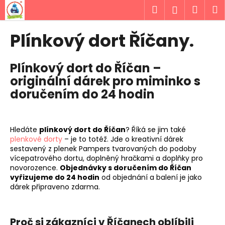
K
Přejít
Hledat
Náku
M
Přihlášen
na
o
obsah
Zpět
Zpět
košík
š
Plínkový dort Říčany.
í
C
k
Plínkový dort do Říčan –
o
originální dárek pro miminko s
p
doručením do 24 hodin
o
t
ř
Hledáte
plínkový dort do Říčan
? Říká se jim také
e
plenkové dorty
– je to totéž. Jde o kreativní dárek
b
sestavený z plenek Pampers tvarovaných do podoby
u
vícepatrového dortu, doplněný hračkami a doplňky pro
novorozence.
Objednávky s doručením do Říčan
j
vyřizujeme do 24 hodin
od objednání a balení je jako
e
dárek připraveno zdarma.
t
e
Proč si zákazníci v Říčanech oblíbili
n