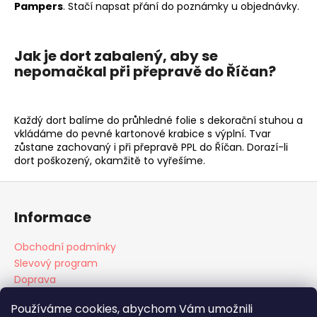
Pampers
. Stačí napsat přání do poznámky u objednávky.
Jak je dort zabalený, aby se
nepomačkal při přepravě do Říčan?
Každý dort balíme do průhledné folie s dekorační stuhou a
vkládáme do pevné kartonové krabice s výplní. Tvar
zůstane zachovaný i při přepravě PPL do Říčan. Dorazí-li
dort poškozený, okamžitě to vyřešíme.
Z
á
Informace
p
a
Obchodní podmínky
t
Slevový program
í
Doprava
Platba
Používáme cookies, abychom Vám umožnili