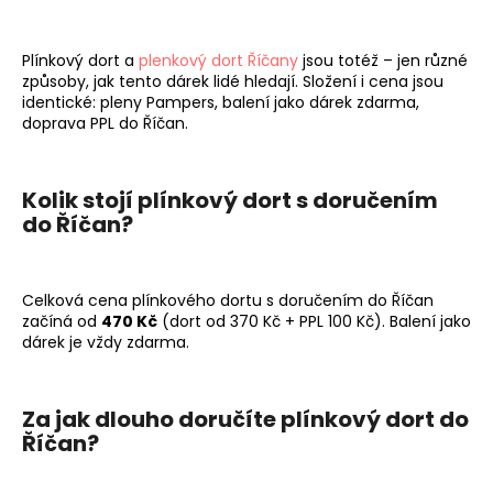
Plínkový dort a
plenkový dort Říčany
jsou totéž – jen různé
způsoby, jak tento dárek lidé hledají. Složení i cena jsou
identické: pleny Pampers, balení jako dárek zdarma,
doprava PPL do Říčan.
Kolik stojí plínkový dort s doručením
do Říčan?
Celková cena plínkového dortu s doručením do Říčan
začíná od
470 Kč
(dort od 370 Kč + PPL 100 Kč). Balení jako
dárek je vždy zdarma.
Za jak dlouho doručíte plínkový dort do
Říčan?