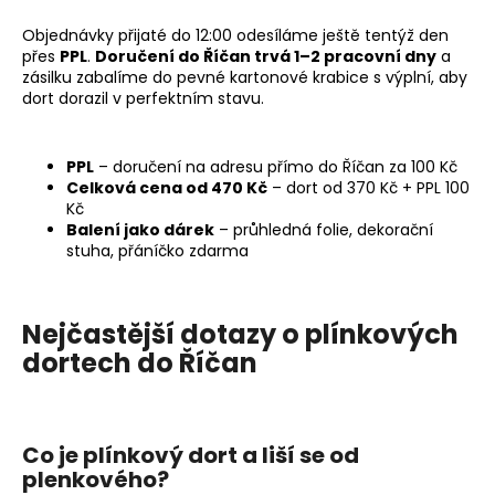
č
u
Objednávky přijaté do 12:00 odesíláme ještě tentýž den
j
přes
PPL
.
Doručení do Říčan trvá 1–2 pracovní dny
a
e
zásilku zabalíme do pevné kartonové krabice s výplní, aby
m
dort dorazil v perfektním stavu.
e
PPL
– doručení na adresu přímo do Říčan za 100 Kč
PLENKOVÁ
Celková cena od 470 Kč
– dort od 370 Kč + PPL 100
KYTIČKA
Kč
PRO
Balení jako dárek
– průhledná folie, dekorační
KLUKY
stuha, přáníčko zdarma
370
Kč
Nejčastější dotazy o plínkových
dortech do Říčan
Co je plínkový dort a liší se od
plenkového?