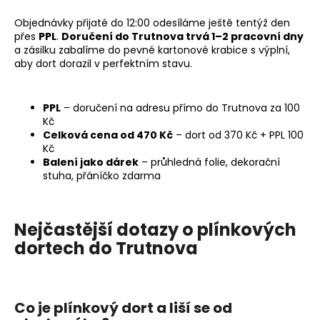
č
u
Objednávky přijaté do 12:00 odesíláme ještě tentýž den
j
přes
PPL
.
Doručení do Trutnova trvá 1–2 pracovní dny
e
a zásilku zabalíme do pevné kartonové krabice s výplní,
m
aby dort dorazil v perfektním stavu.
e
PPL
– doručení na adresu přímo do Trutnova za 100
JEDNOPATROVÝ
Kč
PLENKOVÝ
Celková cena od 470 Kč
– dort od 370 Kč + PPL 100
DORT
Kč
MINI
Balení jako dárek
– průhledná folie, dekorační
-
stuha, přáníčko zdarma
FIALOVÝ
639
Kč
Nejčastější dotazy o plínkových
dortech do Trutnova
Co je plínkový dort a liší se od