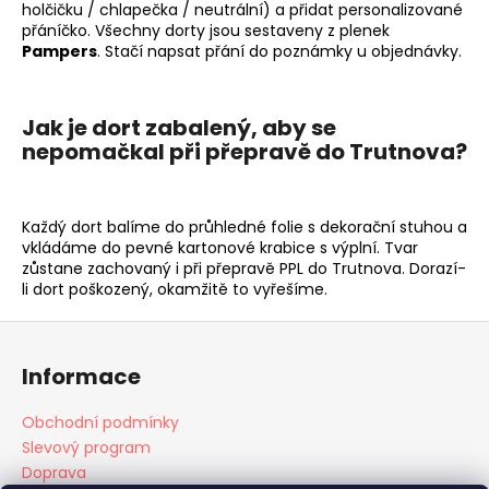
holčičku / chlapečka / neutrální) a přidat personalizované
přáníčko. Všechny dorty jsou sestaveny z plenek
Pampers
. Stačí napsat přání do poznámky u objednávky.
Jak je dort zabalený, aby se
nepomačkal při přepravě do Trutnova?
Každý dort balíme do průhledné folie s dekorační stuhou a
vkládáme do pevné kartonové krabice s výplní. Tvar
zůstane zachovaný i při přepravě PPL do Trutnova. Dorazí-
li dort poškozený, okamžitě to vyřešíme.
Z
á
Informace
p
a
Obchodní podmínky
t
Slevový program
í
Doprava