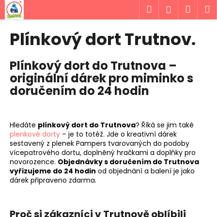
K
Přejít
Hledat
Náku
M
Přihlášen
na
o
obsah
Zpět
Zpět
košík
š
Plínkový dort Trutnov.
í
C
k
Plínkový dort do Trutnova –
o
originální dárek pro miminko s
p
doručením do 24 hodin
o
t
ř
Hledáte
plínkový dort do Trutnova
? Říká se jim také
e
plenkové dorty
– je to totéž. Jde o kreativní dárek
b
sestavený z plenek Pampers tvarovaných do podoby
u
vícepatrového dortu, doplněný hračkami a doplňky pro
novorozence.
Objednávky s doručením do Trutnova
j
vyřizujeme do 24 hodin
od objednání a balení je jako
e
dárek připraveno zdarma.
t
e
Proč si zákazníci v Trutnově oblíbili
n