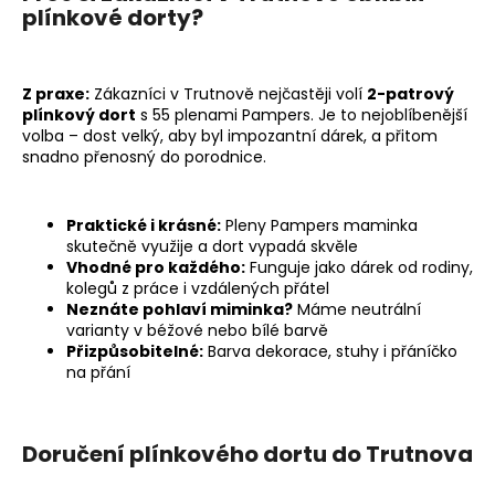
plínkové dorty?
a
j
í
Z praxe:
Zákazníci v Trutnově nejčastěji volí
2-patrový
t
plínkový dort
s 55 plenami Pampers. Je to nejoblíbenější
?
volba – dost velký, aby byl impozantní dárek, a přitom
snadno přenosný do porodnice.
Praktické i krásné:
Pleny Pampers maminka
skutečně využije a dort vypadá skvěle
HLEDAT
Vhodné pro každého:
Funguje jako dárek od rodiny,
kolegů z práce i vzdálených přátel
Neznáte pohlaví miminka?
Máme neutrální
varianty v béžové nebo bílé barvě
D
Přizpůsobitelné:
Barva dekorace, stuhy i přáníčko
o
na přání
p
o
r
Doručení plínkového dortu do Trutnova
u