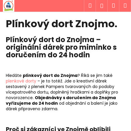
K
Přejít
Hledat
Náku
M
Přihlášen
na
o
obsah
Zpět
Zpět
košík
š
Plínkový dort Znojmo.
í
C
k
Plínkový dort do Znojma –
o
originální dárek pro miminko s
p
doručením do 24 hodin
o
t
ř
Hledáte
plínkový dort do Znojma
? Říká se jim také
e
plenkové dorty
– je to totéž. Jde o kreativní dárek
b
sestavený z plenek Pampers tvarovaných do podoby
u
vícepatrového dortu, doplněný hračkami a doplňky pro
novorozence.
Objednávky s doručením do Znojma
j
vyřizujeme do 24 hodin
od objednání a balení je jako
e
dárek připraveno zdarma.
t
e
Proč si zákazníci ve Znojmě oblíbili
n