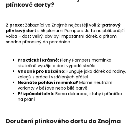
plínkové dorty?
a
j
í
Z praxe:
Zákazníci ve Znojmě nejčastěji volí
2-patrový
t
plínkový dort
s 55 plenami Pampers. Je to nejoblíbenější
?
volba – dost velký, aby byl impozantní dárek, a přitom
snadno přenosný do porodnice.
Praktické i krásné:
Pleny Pampers maminka
skutečně využije a dort vypadá skvěle
HLEDAT
Vhodné pro každého:
Funguje jako dárek od rodiny,
kolegů z práce i vzdálených přátel
Neznáte pohlaví miminka?
Máme neutrální
varianty v béžové nebo bílé barvě
D
Přizpůsobitelné:
Barva dekorace, stuhy i přáníčko
o
na přání
p
o
r
Doručení plínkového dortu do Znojma
u