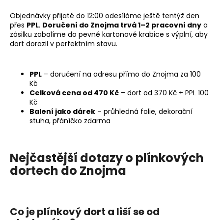
č
u
Objednávky přijaté do 12:00 odesíláme ještě tentýž den
j
přes
PPL
.
Doručení do Znojma trvá 1–2 pracovní dny
a
e
zásilku zabalíme do pevné kartonové krabice s výplní, aby
m
dort dorazil v perfektním stavu.
e
PPL
– doručení na adresu přímo do Znojma za 100
PLENKOVÁ
Kč
MAŠINKA
Celková cena od 470 Kč
– dort od 370 Kč + PPL 100
Kč
995
Balení jako dárek
– průhledná folie, dekorační
Kč
stuha, přáníčko zdarma
Nejčastější dotazy o plínkových
dortech do Znojma
Co je plínkový dort a liší se od