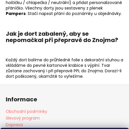
holčičku / chlapečka / neutrální) a přidat personalizované
přáníčko. Všechny dorty jsou sestaveny z plenek
Pampers
. Stačí napsat přání do poznámky u objednávky.
Jak je dort zabalený, aby se
nepomačkal při přepravě do Znojma?
Každý dort balíme do průhledné folie s dekorační stuhou a
vkládáme do pevné kartonové krabice s výplní. Tvar
zůstane zachovaný i při přepravě PPL do Znojma. Dorazí-li
dort poškozený, okamžitě to vyřešíme.
Z
á
Informace
p
a
Obchodní podmínky
t
Slevový program
í
Doprava