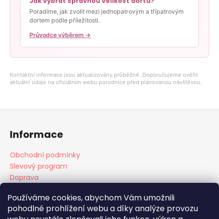
Jak vybrat správnou velikost dortu?
Poradíme, jak zvolit mezi jednopatrovým a třípatrovým
dortem podle příležitosti.
Průvodce výběrem →
Kontaktní informace jsou aktualizovány průběžně. Doporučujeme ověřit
aktuální údaje na oficiálním webu porodnice před plánovanou návštěvou.
Z
á
Informace
p
a
Obchodní podmínky
t
Slevový program
í
Doprava
Platba
Používáme cookies, abychom Vám umožnili
pohodlné prohlížení webu a díky analýze provozu