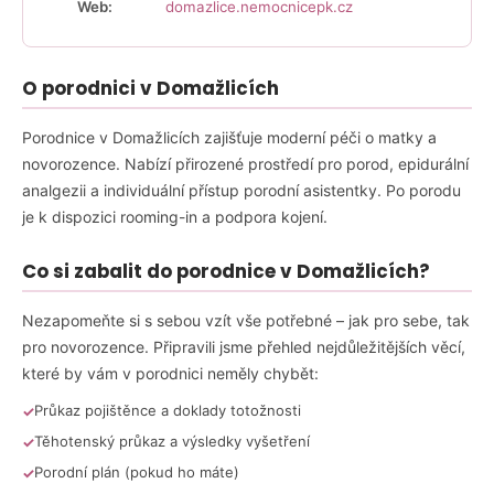
Web:
domazlice.nemocnicepk.cz
a
j
í
O porodnici v Domažlicích
t
?
Porodnice v Domažlicích zajišťuje moderní péči o matky a
novorozence. Nabízí přirozené prostředí pro porod, epidurální
analgezii a individuální přístup porodní asistentky. Po porodu
je k dispozici rooming-in a podpora kojení.
HLEDAT
Co si zabalit do porodnice v Domažlicích?
Nezapomeňte si s sebou vzít vše potřebné – jak pro sebe, tak
D
pro novorozence. Připravili jsme přehled nejdůležitějších věcí,
o
které by vám v porodnici neměly chybět:
p
Průkaz pojištěnce a doklady totožnosti
o
Těhotenský průkaz a výsledky vyšetření
r
u
Porodní plán (pokud ho máte)