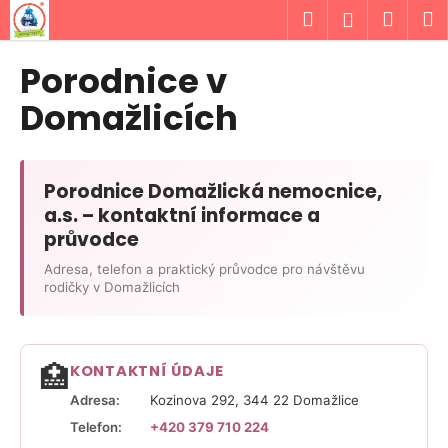
K
Přejít
Hledat
Náku
M
Přihlášen
na
o
obsah
Zpět
Zpět
košík
š
Porodnice v
í
C
Domažlicích
k
o
p
o
Porodnice Domažlická nemocnice,
t
a.s. – kontaktní informace a
ř
průvodce
e
Adresa, telefon a praktický průvodce pro návštěvu
b
rodičky v Domažlicích
u
j
e
🏥
KONTAKTNÍ ÚDAJE
t
Adresa:
Kozinova 292, 344 22 Domažlice
e
Telefon:
+420 379 710 224
n