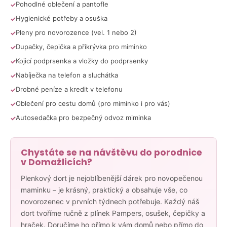
č
Pohodlné oblečení a pantofle
u
Hygienické potřeby a osuška
j
e
Pleny pro novorozence (vel. 1 nebo 2)
m
Dupačky, čepička a přikrývka pro miminko
e
Kojicí podprsenka a vložky do podprsenky
Nabíječka na telefon a sluchátka
PLENKOVÝ
Drobné peníze a kredit v telefonu
KOČÁREK
Oblečení pro cestu domů (pro miminko i pro vás)
450
Kč
Autosedačka pro bezpečný odvoz miminka
Chystáte se na návštěvu do porodnice
v Domažlicích?
Plenkový dort je nejoblíbenější dárek pro novopečenou
maminku – je krásný, praktický a obsahuje vše, co
novorozenec v prvních týdnech potřebuje. Každý náš
dort tvoříme ručně z plínek Pampers, osušek, čepičky a
hraček. Doručíme ho přímo k vám domů nebo přímo do