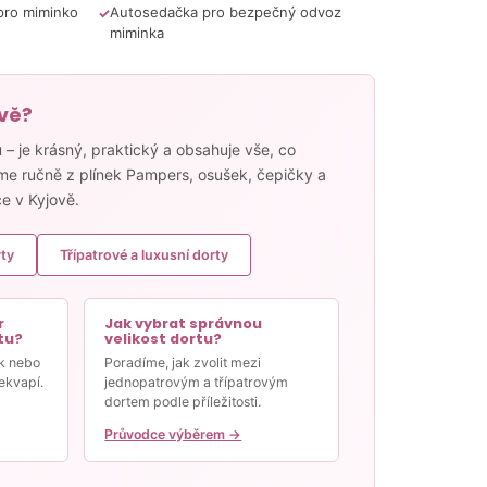
pro miminko
Autosedačka pro bezpečný odvoz
miminka
ově?
– je krásný, praktický a obsahuje vše, co
me ručně z plínek Pampers, osušek, čepičky a
e v Kyjově.
ty
Třípatrové a luxusní dorty
r
Jak vybrat správnou
tu?
velikost dortu?
k nebo
Poradíme, jak zvolit mezi
ekvapí.
jednopatrovým a třípatrovým
dortem podle příležitosti.
Průvodce výběrem →