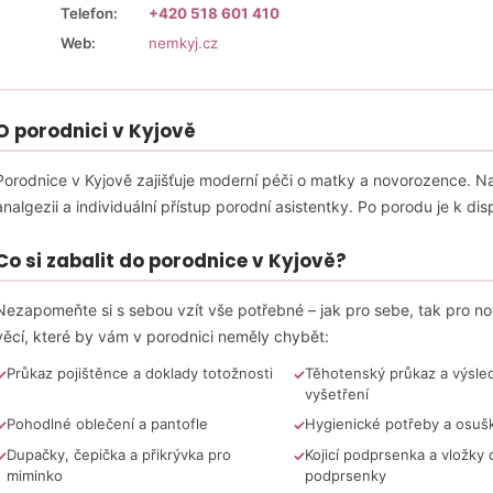
JEDNOPATROVÝ PLENKOVÝ DORT MINI -
JEDNOPATROVÝ 
Telefon:
+420 518 601 410
MODRÝ
FIALOVÝ
Web:
nemkyj.cz
639 Kč
639 Kč
O porodnici v Kyjově
Porodnice v Kyjově zajišťuje moderní péči o matky a novorozence. Nab
analgezii a individuální přístup porodní asistentky. Po porodu je k di
Co si zabalit do porodnice v Kyjově?
Nezapomeňte si s sebou vzít vše potřebné – jak pro sebe, tak pro nov
věcí, které by vám v porodnici neměly chybět:
Průkaz pojištěnce a doklady totožnosti
Těhotenský průkaz a výsle
vyšetření
Pohodlné oblečení a pantofle
Hygienické potřeby a osuš
Dupačky, čepička a přikrývka pro
Kojicí podprsenka a vložky 
miminko
podprsenky