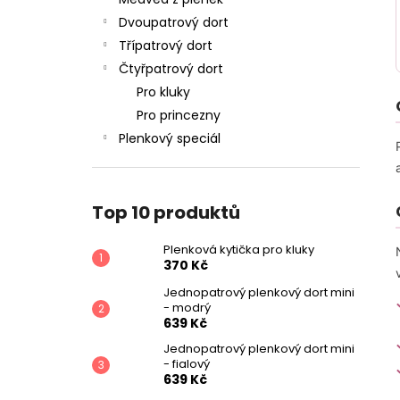
PLENKOVÁ KYTIČKA PRO KLUKY
l
Dvoupatrový dort
370 Kč
Třípatrový dort
Čtyřpatrový dort
Pro kluky
Pro princezny
Plenkový speciál
Top 10 produktů
Plenková kytička pro kluky
370 Kč
Jednopatrový plenkový dort mini
- modrý
639 Kč
Jednopatrový plenkový dort mini
- fialový
639 Kč