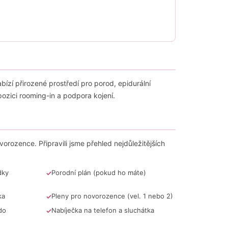
PLENKOVÝ DORT MINI -
ízí přirozené prostředí pro porod, epidurální
spozici rooming-in a podpora kojení.
orozence. Připravili jsme přehled nejdůležitějších
dky
Porodní plán (pokud ho máte)
ka
Pleny pro novorozence (vel. 1 nebo 2)
do
Nabíječka na telefon a sluchátka