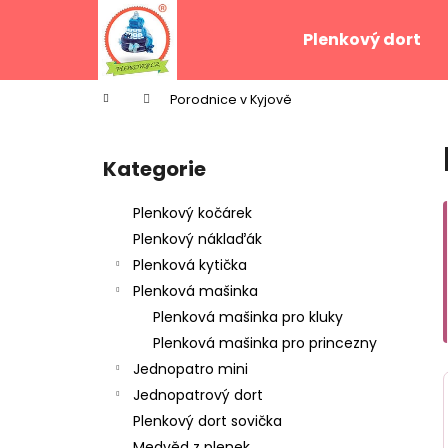
K
Přejít
na
o
Plenkový dort
obsah
Zpět
Zpět
š
do
do
í
Domů
Porodnice v Kyjově
k
obchodu
obchodu
P
o
Kategorie
Přeskočit
s
kategorie
t
Plenkový kočárek
r
Plenkový náklaďák
a
Plenková kytička
n
Plenková mašinka
n
Plenková mašinka pro kluky
í
Plenková mašinka pro princezny
p
Jednopatro mini
a
Jednopatrový dort
n
Plenkový dort sovička
e
Medvěd z plenek