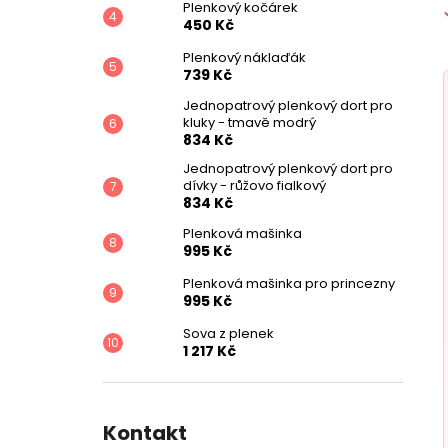
Plenkový kočárek
450 Kč
Plenkový náklaďák
739 Kč
Jednopatrový plenkový dort pro
kluky - tmavě modrý
834 Kč
Jednopatrový plenkový dort pro
dívky - růžovo fialkový
834 Kč
Plenková mašinka
995 Kč
Plenková mašinka pro princezny
995 Kč
Sova z plenek
1 217 Kč
Kontakt