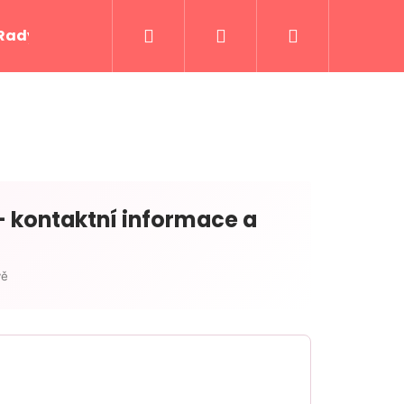
Hledat
Přihlášení
Nákupní
Rady a tipy
Kontakty
košík
– kontaktní informace a
vě
Následující