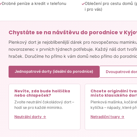
Drobné peníze a kredit v telefonu
Oblečení pro cestu domů (
i pro vás)
Chystáte se na návštěvu do porodnice v Kyj
Plenkový dort je nejoblíbenější dárek pro novopečenou maminku 
novorozenec v prvních týdnech potřebuje. Každý náš dort tvoří
hraček. Doručíme ho přímo k vám domů nebo přímo do porodnic
Jednopatrové dorty (ideální do porodnice)
Dvoupatrové dor
Nevíte, zda bude holčička
Chcete originální tva
nebo chlapeček?
místo klasického dor
Zvolte neutrální čokoládový dort –
Plenková mašinka, kočáre
hodí se pro každé miminko.
kytička – nápady, které př
Neutrální dorty →
Netradiční tvary →