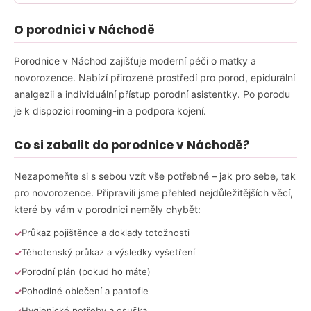
a
O porodnici v Náchodě
j
í
Porodnice v Náchod zajišťuje moderní péči o matky a
t
novorozence. Nabízí přirozené prostředí pro porod, epidurální
?
analgezii a individuální přístup porodní asistentky. Po porodu
je k dispozici rooming-in a podpora kojení.
Co si zabalit do porodnice v Náchodě?
HLEDAT
Nezapomeňte si s sebou vzít vše potřebné – jak pro sebe, tak
pro novorozence. Připravili jsme přehled nejdůležitějších věcí,
které by vám v porodnici neměly chybět:
D
Průkaz pojištěnce a doklady totožnosti
o
p
Těhotenský průkaz a výsledky vyšetření
o
Porodní plán (pokud ho máte)
r
Pohodlné oblečení a pantofle
u
Hygienické potřeby a osuška