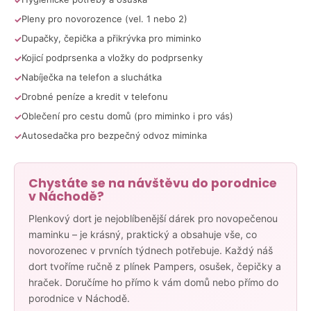
č
u
Pleny pro novorozence (vel. 1 nebo 2)
j
Dupačky, čepička a přikrývka pro miminko
e
Kojicí podprsenka a vložky do podprsenky
m
e
Nabíječka na telefon a sluchátka
Drobné peníze a kredit v telefonu
Oblečení pro cestu domů (pro miminko i pro vás)
JEDNOPATROVÝ
PLENKOVÝ
Autosedačka pro bezpečný odvoz miminka
DORT
MINI
-
FIALOVÝ
Chystáte se na návštěvu do porodnice
v Náchodě?
639
Kč
Plenkový dort je nejoblíbenější dárek pro novopečenou
maminku – je krásný, praktický a obsahuje vše, co
novorozenec v prvních týdnech potřebuje. Každý náš
dort tvoříme ručně z plínek Pampers, osušek, čepičky a
hraček. Doručíme ho přímo k vám domů nebo přímo do
porodnice v Náchodě.