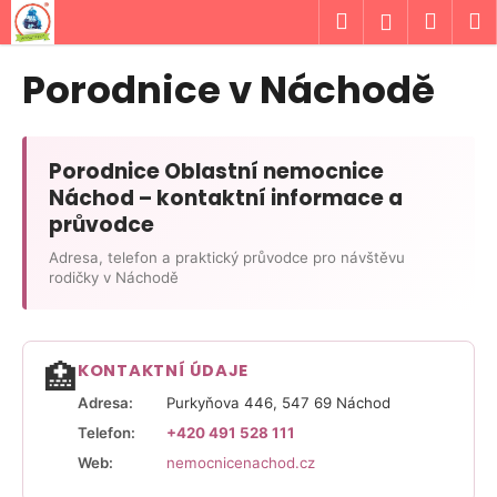
K
Přejít
Hledat
Náku
M
Přihlášen
na
o
obsah
Zpět
Zpět
košík
š
Porodnice v Náchodě
í
C
k
o
Porodnice Oblastní nemocnice
p
Náchod – kontaktní informace a
o
průvodce
t
ř
Adresa, telefon a praktický průvodce pro návštěvu
rodičky v Náchodě
e
b
u
🏥
KONTAKTNÍ ÚDAJE
j
e
Adresa:
Purkyňova 446, 547 69 Náchod
t
Telefon:
+420 491 528 111
e
Web:
nemocnicenachod.cz
n