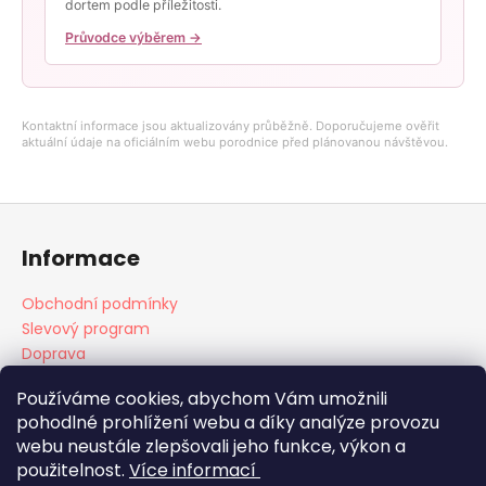
dortem podle příležitosti.
Průvodce výběrem →
Kontaktní informace jsou aktualizovány průběžně. Doporučujeme ověřit
aktuální údaje na oficiálním webu porodnice před plánovanou návštěvou.
Z
á
Informace
p
a
Obchodní podmínky
t
Slevový program
í
Doprava
Platba
Používáme cookies, abychom Vám umožnili
pohodlné prohlížení webu a díky analýze provozu
webu neustále zlepšovali jeho funkce, výkon a
Doprava
Platba
použitelnost.
Více informací