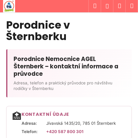
K
Přejít
Hledat
Náku
M
Přihlášen
na
o
obsah
Zpět
Zpět
košík
š
Porodnice v
í
C
Šternberku
k
o
p
o
Porodnice Nemocnice AGEL
t
Šternberk – kontaktní informace a
ř
průvodce
e
Adresa, telefon a praktický průvodce pro návštěvu
b
rodičky v Šternberku
u
j
e
🏥
KONTAKTNÍ ÚDAJE
t
Adresa:
Jívavská 1435/20, 785 01 Šternberk
e
Telefon:
+420 587 800 301
n