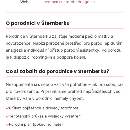
Web:
nemocnicesternberk.agel.cz
a
j
í
O porodnici v Šternberku
t
?
Porodnice v Šternberku zajišťuje moderní péči o matky a
novorozence. Nabízí přirozené prostředí pro porod, epidurální
analgezii a individuální přístup porodní asistentky. Po porodu
je k dispozici rooming-in a podpora kojení.
HLEDAT
Co si zabalit do porodnice v Šternberku?
Nezapomeňte si s sebou vzít vše potřebné – jak pro sebe, tak
D
pro novorozence. Připravili jsme přehled nejdůležitějších věcí,
o
které by vám v porodnici neměly chybět:
p
Průkaz pojištěnce a doklady totožnosti
o
Těhotenský průkaz a výsledky vyšetření
r
u
Porodní plán (pokud ho máte)