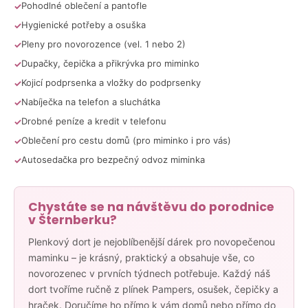
č
Pohodlné oblečení a pantofle
u
Hygienické potřeby a osuška
j
e
Pleny pro novorozence (vel. 1 nebo 2)
m
Dupačky, čepička a přikrývka pro miminko
e
Kojicí podprsenka a vložky do podprsenky
Nabíječka na telefon a sluchátka
PLENKOVÁ
Drobné peníze a kredit v telefonu
KYTIČKA
PRO
Oblečení pro cestu domů (pro miminko i pro vás)
KLUKY
Autosedačka pro bezpečný odvoz miminka
370
Kč
Chystáte se na návštěvu do porodnice
v Šternberku?
Plenkový dort je nejoblíbenější dárek pro novopečenou
maminku – je krásný, praktický a obsahuje vše, co
novorozenec v prvních týdnech potřebuje. Každý náš
dort tvoříme ručně z plínek Pampers, osušek, čepičky a
hraček. Doručíme ho přímo k vám domů nebo přímo do