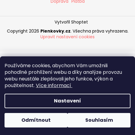
Doprava
Platba
a
j
í
Vytvořil Shoptet
t
Copyright 2026
Plenkovky.cz
. Všechna práva vyhrazena.
Upravit nastavení cookies
?
Používáme cookies, abychom Vám umožnili
HLEDAT
pohodlné prohlížení webu a díky analýze provozu
webu neustále zlepšovali jeho funkce, výkon a
použitelnost.
Více informací
D
Nastavení
o
p
o
Odmítnout
Souhlasím
r
Zásilky obdržíte do 2 pracovních dnů
u